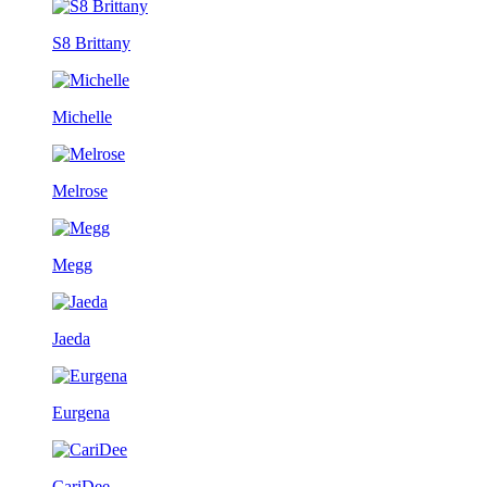
S8 Brittany
Michelle
Melrose
Megg
Jaeda
Eurgena
CariDee