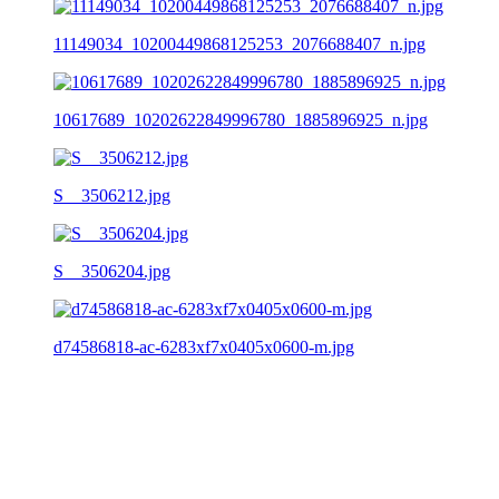
11149034_10200449868125253_2076688407_n.jpg
10617689_10202622849996780_1885896925_n.jpg
S__3506212.jpg
S__3506204.jpg
d74586818-ac-6283xf7x0405x0600-m.jpg