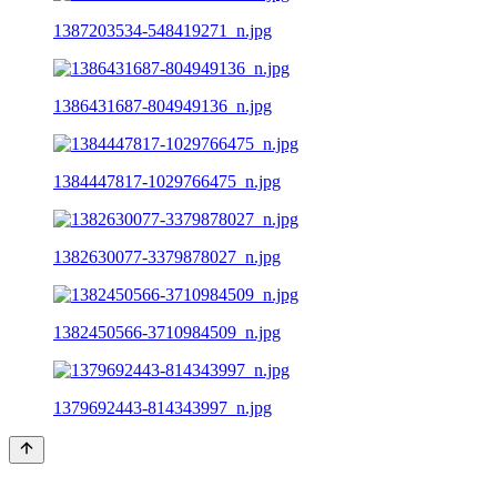
1387203534-548419271_n.jpg
1386431687-804949136_n.jpg
1384447817-1029766475_n.jpg
1382630077-3379878027_n.jpg
1382450566-3710984509_n.jpg
1379692443-814343997_n.jpg