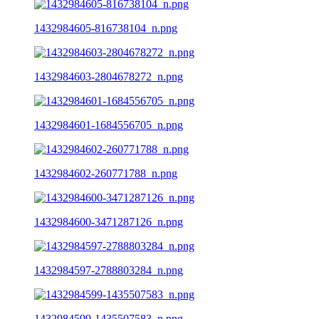
1432984605-816738104_n.png
1432984603-2804678272_n.png
1432984601-1684556705_n.png
1432984602-260771788_n.png
1432984600-3471287126_n.png
1432984597-2788803284_n.png
1432984599-1435507583_n.png