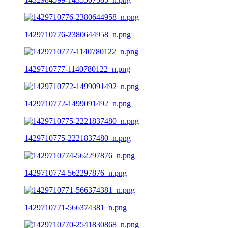
1429710776-2380644958_n.png
1429710777-1140780122_n.png
1429710772-1499091492_n.png
1429710775-2221837480_n.png
1429710774-562297876_n.png
1429710771-566374381_n.png