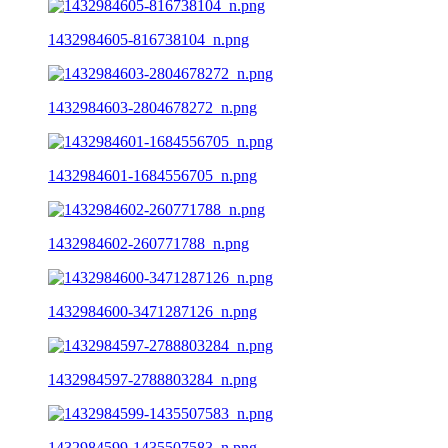
1432984605-816738104_n.png
1432984603-2804678272_n.png
1432984601-1684556705_n.png
1432984602-260771788_n.png
1432984600-3471287126_n.png
1432984597-2788803284_n.png
1432984599-1435507583_n.png