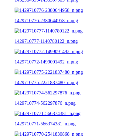
1429710776-2380644958_n.png
1429710777-1140780122_n.png
1429710772-1499091492_n.png
1429710775-2221837480_n.png
1429710774-562297876_n.png
1429710771-566374381_n.png