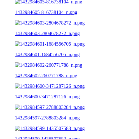
1432984605-816738104_n.png
1432984603-2804678272_n.png
1432984601-1684556705_n.png
1432984602-260771788_n.png
1432984600-3471287126_n.png
1432984597-2788803284_n.png
1432984599-1435507583_n.png