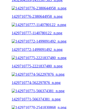
1429710776-2380644958_n.png
1429710777-1140780122_n.png
1429710772-1499091492_n.png
1429710775-2221837480_n.png
1429710774-562297876_n.png
1429710771-566374381_n.png