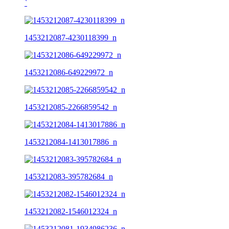
ˋ
1453212087-4230118399_n
1453212086-649229972_n
1453212085-2266859542_n
1453212084-1413017886_n
1453212083-395782684_n
1453212082-1546012324_n