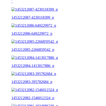
ˋ
1453212087-4230118399_n
1453212086-649229972_n
1453212085-2266859542_n
1453212084-1413017886_n
1453212083-395782684_n
1453212082-1546012324_n