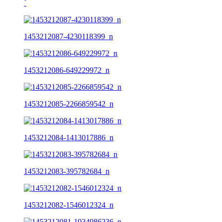
ˋ
1453212087-4230118399_n
1453212086-649229972_n
1453212085-2266859542_n
1453212084-1413017886_n
1453212083-395782684_n
1453212082-1546012324_n