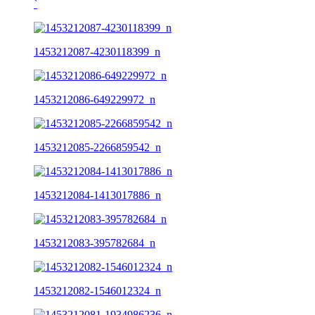
ˋ
1453212087-4230118399_n
1453212086-649229972_n
1453212085-2266859542_n
1453212084-1413017886_n
1453212083-395782684_n
1453212082-1546012324_n