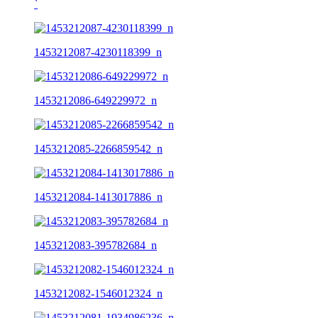
ˋ
1453212087-4230118399_n
1453212086-649229972_n
1453212085-2266859542_n
1453212084-1413017886_n
1453212083-395782684_n
1453212082-1546012324_n