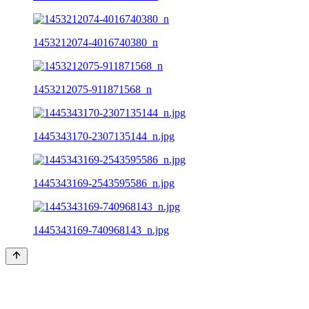
1453212074-4016740380_n
1453212075-911871568_n
1445343170-2307135144_n.jpg
1445343169-2543595586_n.jpg
1445343169-740968143_n.jpg