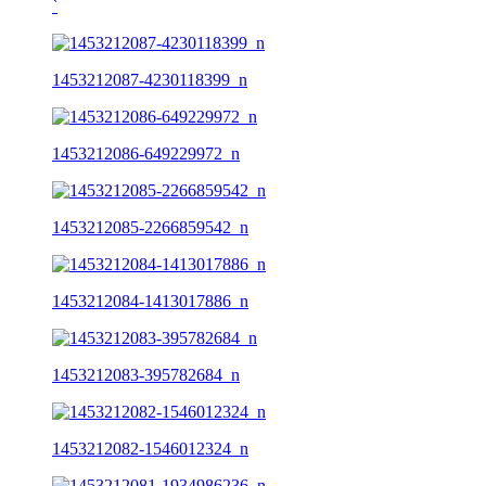
ˋ
1453212087-4230118399_n
1453212086-649229972_n
1453212085-2266859542_n
1453212084-1413017886_n
1453212083-395782684_n
1453212082-1546012324_n