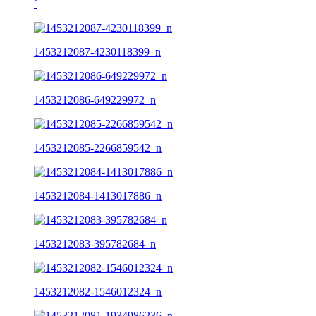
ˋ
1453212087-4230118399_n
1453212086-649229972_n
1453212085-2266859542_n
1453212084-1413017886_n
1453212083-395782684_n
1453212082-1546012324_n