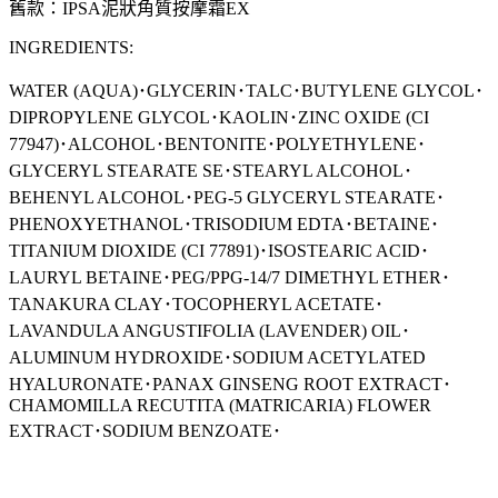
舊款：IPSA泥狀角質按摩霜EX
INGREDIENTS:
WATER (AQUA)
･
GLYCERIN
･
TALC
･
BUTYLENE GLYCOL
･
DIPROPYLENE GLYCOL
･
KAOLIN
･
ZINC OXIDE (CI
77947)
･
ALCOHOL
･
BENTONITE
･
POLYETHYLENE
･
GLYCERYL STEARATE SE
･
STEARYL ALCOHOL
･
BEHENYL ALCOHOL
･
PEG-5 GLYCERYL STEARATE
･
PHENOXYETHANOL
･
TRISODIUM EDTA
･
BETAINE
･
TITANIUM DIOXIDE (CI 77891)
･
ISOSTEARIC ACID
･
LAURYL BETAINE
･
PEG/PPG-14/7 DIMETHYL ETHER
･
TANAKURA CLAY
･
TOCOPHERYL ACETATE
･
LAVANDULA ANGUSTIFOLIA (LAVENDER) OIL
･
ALUMINUM HYDROXIDE
･
SODIUM ACETYLATED
HYALURONATE
･
PANAX GINSENG ROOT EXTRACT
･
CHAMOMILLA RECUTITA (MATRICARIA) FLOWER
EXTRACT
･
SODIUM BENZOATE
･