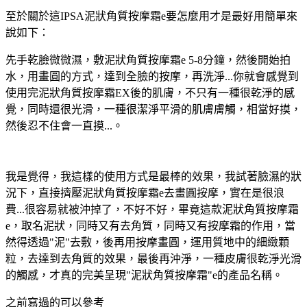
至於關於這IPSA泥狀角質按摩霜e要怎麼用才是最好用簡單來
說如下：
先手乾臉微微濕，敷泥狀角質按摩霜e 5-8分鐘，然後開始拍
水，用畫圓的方式，達到全臉的按摩，再洗淨...你就會感覺到
使用完泥狀角質按摩霜EX後的肌膚，不只有一種很乾淨的感
覺，同時還很光滑，一種很潔淨平滑的肌膚膚觸，相當好摸，
然後忍不住會一直摸...。
我是覺得，我這樣的使用方式是最棒的效果，我試著臉濕的狀
況下，直接擠壓泥狀角質按摩霜e去畫圓按摩，實在是很浪
費...很容易就被沖掉了，不好不好，畢竟這款泥狀角質按摩霜
e，取名泥狀，同時又有去角質，同時又有按摩霜的作用，當
然得透過"泥"去敷，後再用按摩畫圓，運用質地中的細緻顆
粒，去達到去角質的效果，最後再沖淨，一種皮膚很乾淨光滑
的觸感，才真的完美呈現"泥狀角質按摩霜"e的產品名稱。
之前寫過的可以參考