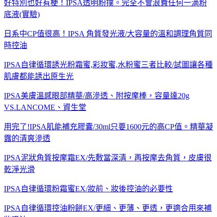
好特別也好有梗！IPSA透明粉撲。完全不會浪費任何一滴粉
底液(實驗)
日系中CP值很高！IPSA 角質發光液/大容量的溫和調理角質同
時控油
IPSA自律循環誘光粉霜蜜,彩妝蜜,水粉蜜三者比較/試圖讓各種
肌膚都能誘出原生光
IPSA美膚溫感眼部精華/高滲透、附按摩棒，容量達20g
VS.LANCOME、資生堂
用完了!IPSA肌能補充膠囊/30ml只要1600元的高CP值。精華凝
露的清爽滲透
IPSA泥狀角質按摩霜EX/先敷當深清，再按摩去角質，皮膚很
乾淨光滑
IPSA自律循環粉霜蜜EX/妝前、妝後控油的必要性
IPSA自律循環控油粉餅EX/更細、更薄、更透，更適合用來補