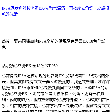
IPSA泥狀角質按摩霜EX/先敷當深清，再按摩去角質，皮膚很
乾淨光滑
然後，要來同場加映IPSA全新的活現誘色唇膏EX 18色全試
色！
活現誘色唇膏EX 全18色 NT.950
也許像是IPSA這種活現誘色唇膏EX 沒有很炫耀、很突出的外
表，但其實倒是有默默一群人還蠻愛的，我這次整理，才深深
感覺到，IPSA跟RMK也是蠻異曲同工之妙的，不過IPSA的活
現誘色唇膏EX ，走的設計是比較細長、俐落，更有一種纖
細、簡約的風格，但在整體的銀色洗鍊外型下，也確實相當日
系，相當的洗鍊質感，也許拿出來不是最炫耀，但就是有默默
一群人很愛這樣的包裝，特別是日系唇彩本身的好口碑，一向