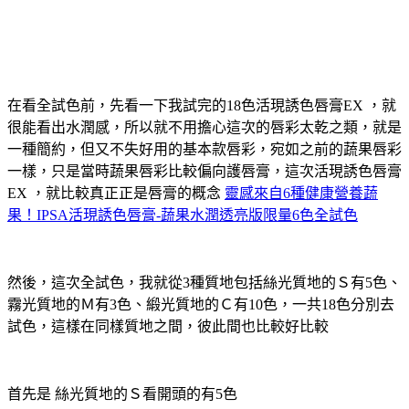
在看全試色前，先看一下我試完的18色活現誘色唇膏EX ，就
很能看出水潤感，所以就不用擔心這次的唇彩太乾之類，就是
一種簡約，但又不失好用的基本款唇彩，宛如之前的蔬果唇彩
一樣，只是當時蔬果唇彩比較偏向護唇膏，這次活現誘色唇膏
EX ，就比較真正正是唇膏的概念
靈感來自6種健康營養蔬
果！IPSA活現誘色唇膏-蔬果水潤透亮版限量6色全試色
然後，這次全試色，我就從3種質地包括絲光質地的Ｓ有5色、
霧光質地的Ｍ有3色、緞光質地的Ｃ有10色，一共18色分別去
試色，這樣在同樣質地之間，彼此間也比較好比較
首先是 絲光質地的Ｓ看開頭的有5色