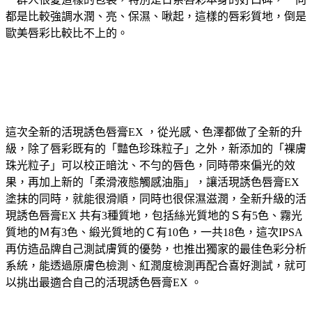
都是比較強調水潤、亮、保濕、啾起，這樣的唇彩質地，倒是
歐美唇彩比較比不上的。
這次全新的活現誘色唇膏EX ，從光感、色澤都做了全新的升
級，除了唇彩既有的「豔色珍珠粒子」之外，新添加的「裸膚
珠光粒子」可以校正暗沈、不勻的唇色，同時帶來偏光的效
果，再加上新的「柔滑液態觸感油脂」，讓活現誘色唇膏EX
塗抹的同時，就能很滑順，同時也很保濕滋潤，全新升級的活
現誘色唇膏EX 共有3種質地，包括絲光質地的Ｓ有5色、霧光
質地的Ｍ有3色、緞光質地的Ｃ有10色，一共18色，這次IPSA
再仿造品牌自己測試膚質的優勢，也推出獨家的最佳色彩分析
系統，能透過原膚色檢測、紅潤度檢測再配合喜好測試，就可
以挑出最適合自己的活現誘色唇膏EX 。