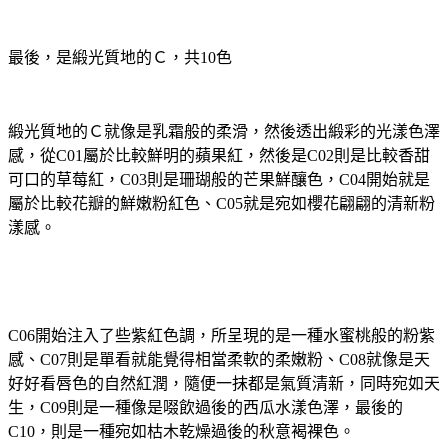
最後，是緞光質地的Ｃ，共10色
緞光質地的Ｃ就像是乳霜般的柔滑，然後透出緞彩的光漾色澤
感，從C01屬於比較鮮明的蘋果紅，然後是C02則是比較香甜
可口的草莓紅，C03則是珊瑚般的芒果鮮釀色，C04開始就是
屬於比較花瓣的鮮嫩粉紅色、C05就是宛如櫻花翩翩的清新粉
漾感。
C06開始注入了些紫紅色調，所呈現的是一種水蜜桃般的粉紫
感、C07則是單看就能覺得相當柔軟的柔嫩粉、C08就像是天
好好看唇色的自然紅潤，隨便一抹都是氣質清新，同時宛如天
生，C09則是一種像是啜飲過後的西瓜水漾色澤，最後的
C10，則是一種宛如枯木乾燥過後的秋意褐裸色。