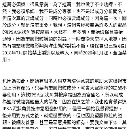
這篇必須說，很具意義，為了這篇，我也做了不少功課，不
然，我必須承認，我不是成分專家，也不是以成分分析聞名，
但這次真的要講成分，同時也必須要講成分，因為這一次，關
於成分，就是這麼重要，我想，這個曾經被奉為許多人的聖品
的IPSA泥狀角質按摩霜，大概在一年多前，開始環保意識抬
頭後，因為塑膠微粒議題的討論，一瞬間從天堂掉入地獄，因
為有關塑膠微粒影翔海洋生態的討論不斷，環保署也已經明訂
2018年7月開始禁止製造以及輸入，同時2020年1月起，全面禁
用。
也因為如此，開始有很多人相當有環保意識的幫助大家檢視市
面上所有產品，只要有塑膠微粒成分，就會大聲疾呼的提醒不
要使用，這款IPSA泥狀角質按摩霜因為頗富盛名，所以就成
為塑膠微粒議題最大的箭靶！因為在這之前，我也確實覺得這
IPSA泥狀角質按摩霜還蠻好用的，儘管一開始我覺得還好，
後來用對方式之後，就還蠻喜歡的，但也因為塑膠微粒的議
題，被網友善意，甚至是惡意提醒的都有，要我文章下架，其