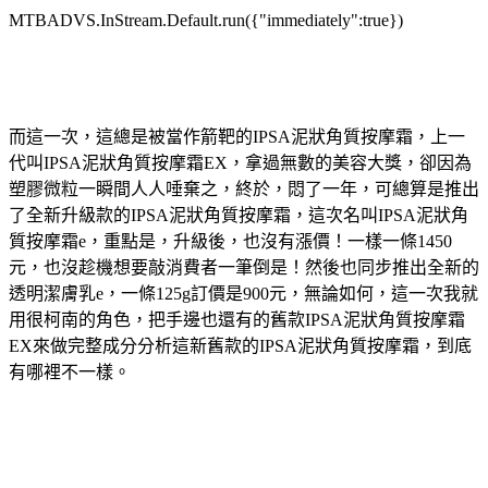
MTBADVS.InStream.Default.run({"immediately":true})
而這一次，這總是被當作箭靶的IPSA泥狀角質按摩霜，上一
代叫IPSA泥狀角質按摩霜EX，拿過無數的美容大獎，卻因為
塑膠微粒一瞬間人人唾棄之，終於，悶了一年，可總算是推出
了全新升級款的IPSA泥狀角質按摩霜，這次名叫IPSA泥狀角
質按摩霜e，重點是，升級後，也沒有漲價！一樣一條1450
元，也沒趁機想要敲消費者一筆倒是！然後也同步推出全新的
透明潔膚乳e，一條125g訂價是900元，無論如何，這一次我就
用很柯南的角色，把手邊也還有的舊款IPSA泥狀角質按摩霜
EX來做完整成分分析這新舊款的IPSA泥狀角質按摩霜，到底
有哪裡不一樣。