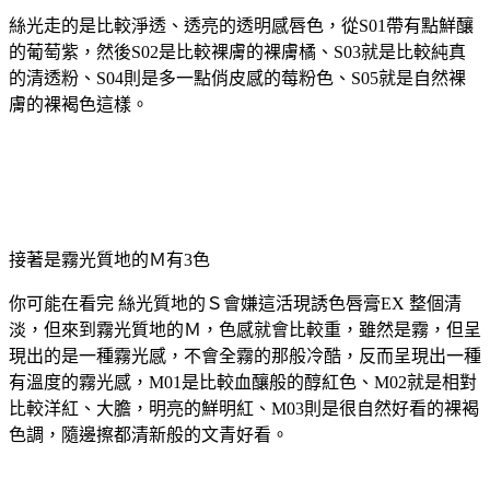
絲光走的是比較淨透、透亮的透明感唇色，從S01帶有點鮮釀
的葡萄紫，然後S02是比較裸膚的裸膚橘、S03就是比較純真
的清透粉、S04則是多一點俏皮感的莓粉色、S05就是自然裸
膚的裸褐色這樣。
接著是霧光質地的Ｍ有3色
你可能在看完 絲光質地的Ｓ會嫌這活現誘色唇膏EX 整個清
淡，但來到霧光質地的Ｍ，色感就會比較重，雖然是霧，但呈
現出的是一種霧光感，不會全霧的那般冷酷，反而呈現出一種
有溫度的霧光感，M01是比較血釀般的醇紅色、M02就是相對
比較洋紅、大膽，明亮的鮮明紅、M03則是很自然好看的裸褐
色調，隨邊擦都清新般的文青好看。