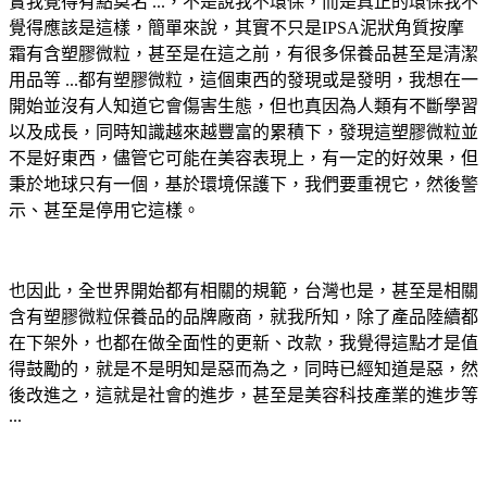
實我覺得有點莫名 ...，不是說我不環保，而是真正的環保我不
覺得應該是這樣，簡單來說，其實不只是IPSA泥狀角質按摩
霜有含塑膠微粒，甚至是在這之前，有很多保養品甚至是清潔
用品等 ...都有塑膠微粒，這個東西的發現或是發明，我想在一
開始並沒有人知道它會傷害生態，但也真因為人類有不斷學習
以及成長，同時知識越來越豐富的累積下，發現這塑膠微粒並
不是好東西，儘管它可能在美容表現上，有一定的好效果，但
秉於地球只有一個，基於環境保護下，我們要重視它，然後警
示、甚至是停用它這樣。
也因此，全世界開始都有相關的規範，台灣也是，甚至是相關
含有塑膠微粒保養品的品牌廠商，就我所知，除了產品陸續都
在下架外，也都在做全面性的更新、改款，我覺得這點才是值
得鼓勵的，就是不是明知是惡而為之，同時已經知道是惡，然
後改進之，這就是社會的進步，甚至是美容科技產業的進步等
...