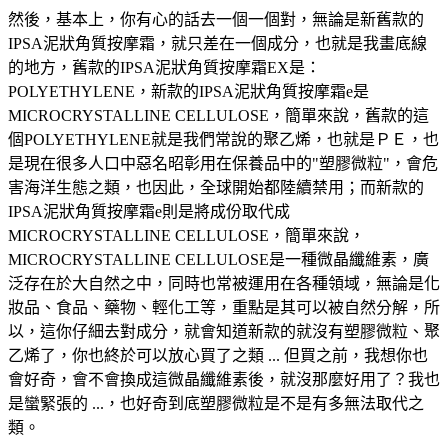
然後，基本上，你有心的話去一個一個對，無論是新舊款的
IPSA泥狀角質按摩霜，就只差在一個成分，也就是我畫底線
的地方，舊款的IPSA泥狀角質按摩霜EX是：
POLYETHYLENE，新款的IPSA泥狀角質按摩霜e是
MICROCRYSTALLINE CELLULOSE，簡單來說，舊款的這
個POLYETHYLENE就是我們常說的聚乙烯，也就是ＰＥ，也
是現在很多人口中惡名昭彰用在保養品中的"塑膠微粒"，會危
害海洋生態之類，也因此，全球開始都陸續禁用；而新款的
IPSA泥狀角質按摩霜e則是將成份取代成
MICROCRYSTALLINE CELLULOSE，簡單來說，
MICROCRYSTALLINE CELLULOSE是一種微晶纖維素，廣
泛存在於大自然之中，同時也常被運用在各種領域，無論是化
妝品、食品、藥物、輕化工等，重點是其可以被自然分解，所
以，這你仔細去對成分，就會知道新款的就沒有塑膠微粒、聚
乙烯了，你也終於可以放心買了之類 ... 但買之前，我想你也
會好奇，會不會換成這微晶纖維素後，就沒那麼好用了？我也
是蠻緊張的 ...，也好奇到底塑膠微粒是不是有多無法取代之
類。