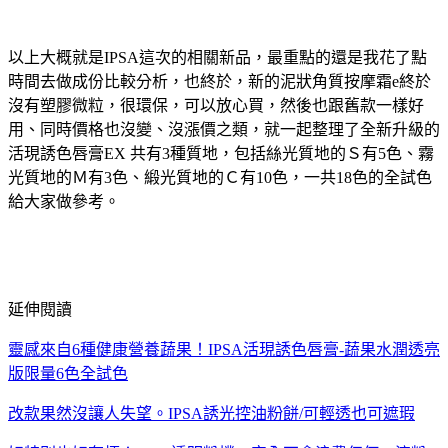
以上大概就是IPSA這次的相關新品，最重點的還是我花了點
時間去做成份比較分析，也終於，新的泥狀角質按摩霜e終於
沒有塑膠微粒，很環保，可以放心買，然後也跟舊款一樣好
用、同時價格也沒變、沒漲價之類，就一起整理了全新升級的
活現誘色唇膏EX 共有3種質地，包括絲光質地的Ｓ有5色、霧
光質地的Ｍ有3色、緞光質地的Ｃ有10色，一共18色的全試色
給大家做參考。
延伸閱讀
靈感來自6種健康營養蔬果！IPSA活現誘色唇膏-蔬果水潤透亮
版限量6色全試色
改款果然沒讓人失望。IPSA誘光控油粉餅/可輕透也可遮瑕