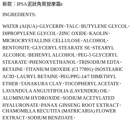
新款：
IPSA泥狀角質按摩霜e
INGREDIENTS:
WATER (AQUA)･GLYCERIN･TALC･BUTYLENE GLYCOL･
DIPROPYLENE GLYCOL･ZINC OXIDE･KAOLIN･
MICROCRYSTALLINE CELLULOSE･ALCOHOL･
BENTONITE･GLYCERYL STEARATE SE･STEARYL
ALCOHOL･BEHENYL ALCOHOL･PEG-5 GLYCERYL
STEARATE･PHENOXYETHANOL･TRISODIUM EDTA･
BETAINE･TITANIUM DIOXIDE (CI 77891)･ISOSTEARIC
ACID･LAURYL BETAINE･PEG/PPG-14/7 DIMETHYL
ETHER･TANAKURA CLAY･TOCOPHERYL ACETATE･
LAVANDULA ANGUSTIFOLIA (LAVENDER) OIL･
ALUMINUM HYDROXIDE･SODIUM ACETYLATED
HYALURONATE･PANAX GINSENG ROOT EXTRACT･
CHAMOMILLA RECUTITA (MATRICARIA) FLOWER
EXTRACT･SODIUM BENZOATE･