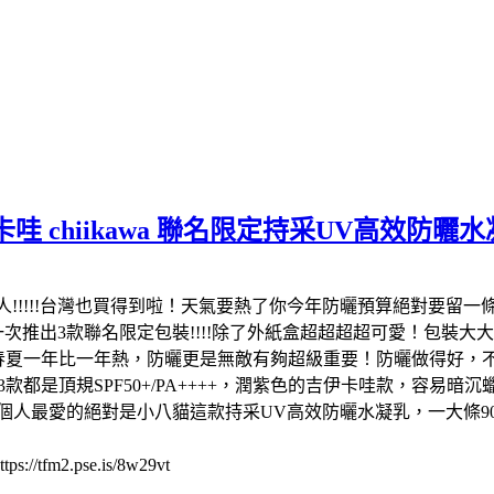
伊卡哇 chiikawa 聯名限定持采UV高效防曬
人!!!!!台灣也買得到啦！天氣要熱了你今年防曬預算絕對要留一條給它
小八一次推出3款聯名限定包裝!!!!除了外紙盒超超超超可愛！包
現在春夏一年比一年熱，防曬更是無敵有夠超級重要！防曬做得好，不曬
!!3款都是頂規SPF50+/PA++++，潤紫色的吉伊卡哇款，
人最愛的絕對是小八貓這款持采UV高效防曬水凝乳，一大條90g
2.pse.is/8w29vt