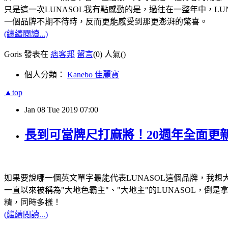
只是這一次LUNASOL我有點感動的是，過往在一整年中，
一個品牌不期不待時，反而更能感受到那更澎湃的驚喜。
(繼續閱讀...)
Goris 發表在
痞客邦
留言
(0)
人氣(
)
個人分類：
Kanebo 佳麗寶
▲top
Jan
08
Tue
2019
07:00
長到可當牌尺打麻將！20週年全面更新進
如果要說哪一個英文單字最能代表LUNASOL這個品牌，我想大家
一直以來被稱為"大地色霸主"、"大地主"的LUNASOL，
精，同時多樣！
(繼續閱讀...)