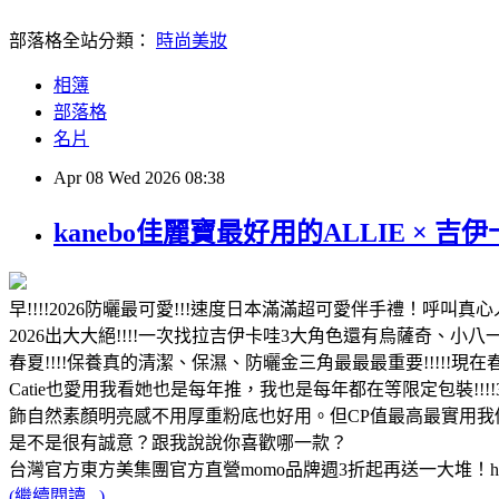
部落格全站分類：
時尚美妝
相簿
部落格
名片
Apr
08
Wed
2026
08:38
kanebo佳麗寶最好用的ALLIE × 吉
早!!!!2026防曬最可愛!!!速度日本滿滿超可愛伴手禮！呼叫真心
2026出大大絕!!!!一次找拉吉伊卡哇3大角色還有烏薩奇、
春夏!!!!保養真的清潔、保濕、防曬金三角最最最重要!!!!!
Catie也愛用我看她也是每年推，我也是每年都在等限定包裝!!
飾自然素顏明亮感不用厚重粉底也好用。但CP值最高最實用我個
是不是很有誠意？跟我說說你喜歡哪一款？
台灣官方東方美集團官方直營momo品牌週3折起再送一大堆！https://tfm
(繼續閱讀...)