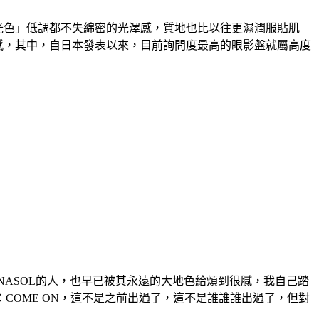
鉻光色」低調都不失綿密的光澤感，質地也比以往更濕潤服貼肌
尚感，其中，自日本發表以來，目前詢問度最高的眼影盤就屬高度
NASOL的人，也早已被其永遠的大地色給煩到很膩，我自己踏
OME ON，這不是之前出過了，這不是誰誰誰出過了，但對