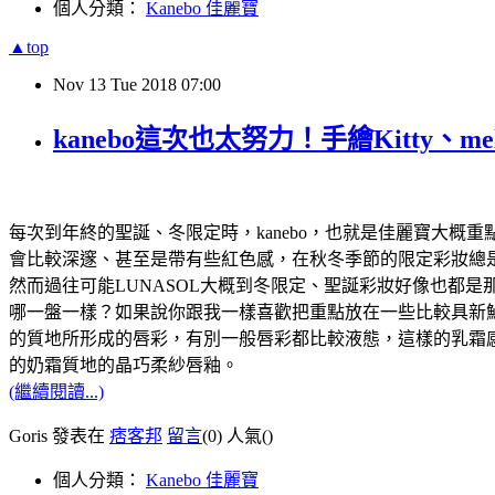
個人分類：
Kanebo 佳麗寶
▲top
Nov
13
Tue
2018
07:00
kanebo這次也太努力！手繪Kitty、me
每次到年終的聖誕、冬限定時，kanebo，也就是佳麗寶大概
會比較深邃、甚至是帶有些紅色感，在秋冬季節的限定彩妝總
然而過往可能LUNASOL大概到冬限定、聖誕彩妝好像也都
哪一盤一樣？如果說你跟我一樣喜歡把重點放在一些比較具新鮮
的質地所形成的唇彩，有別一般唇彩都比較液態，這樣的乳霜
的奶霜質地的晶巧柔紗唇釉。
(繼續閱讀...)
Goris 發表在
痞客邦
留言
(0)
人氣(
)
個人分類：
Kanebo 佳麗寶