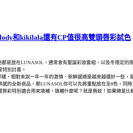
lody和kikilala還有CP值很高雙頭唇彩試色
重點都是放在LUNASOL，通常會有聖誕彩妝套組，以及冬限定
是特別討喜。
是那樣，相對來說一年一年的激情、新鮮感總是越來越還好一些
感的全新商品，那LUNASOL你可以先將重點放在全8色，同
感唇彩特別適合用來填補，填補什麼呢？就是唇紋！如果總是比