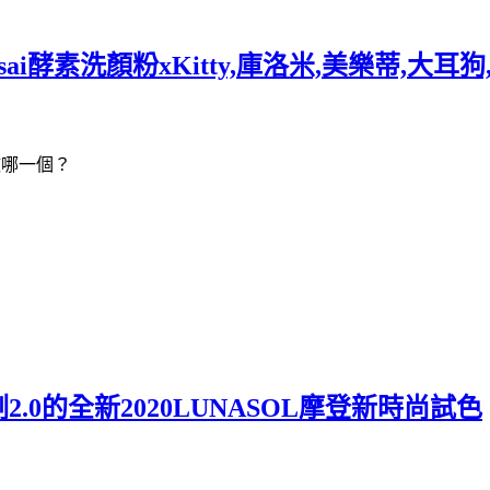
isai酵素洗顏粉xKitty,庫洛米,美樂蒂,大耳
喜歡哪一個？
2.0的全新2020LUNASOL摩登新時尚試色