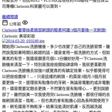
所販售外，包括MIA2、PLUS以及現在的Aria都在一般百貨公
司專櫃Clarisonic科萊麗可以買到。
繼續閱讀
12年前
Clarisonic奢華絲柔臉部刷頭的輕柔呵護/3個月要換一次刷頭!
Clarisonic
美容彩妝
開始用Clarisonic洗臉機後，多少也改變了自己的洗臉習慣，雖
然說我如果時間比較趕的話，還是會用一般洗臉的方式，但如
果真的有空，我還是願意花個1-3分鐘好好用一下Clarisonic洗
臉機來清潔一下，特別是我痘痘開始肆虐時，我就更喜歡用
Clarisonic洗臉機去加強!!!感覺真的有鎮定效果，似乎都覺得可
以把痘痘震掉！...，只是這樣的刷頭，約莫是3個月-5個月就
要更換一次，道理就有點像你的牙刷，無論是電動的或非電動
的，還是需要定期去更換，不然實在是有點噁心...，更別說臉
部了，雖然說美一次我使用完Clarisonic洗臉機，都很仔細的去
做刷頭清潔，陰乾...，但也真的會有點擔心因為長時間使用下
來，刷毛還是不夠乾淨，結果沒能清好肌膚，反而越洗越