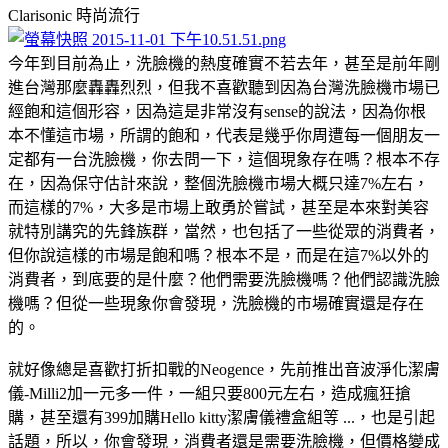
Clarisonic
時尚流行
今年到目前為止，洗臉機的熱度確實不若去年，甚至是前年剛
進台灣那麼轟轟烈烈，但我不喜歡聽到因為台灣洗臉機市場已
經飽和這個形容，因為這是非常沒有sense的說法，因為你根
本不懂這市場，所謂的飽和，代表是幾乎你周遭每一個朋友一
定都有一台洗臉機，你去問一下，這個現象存在嗎？根本不存
在，因為保守估計來說，整個洗臉機市場大概只達7%左右，
而這樣的7%，大多是市場上敢勇於嘗試，甚至是本來對美容
就特別講究的先鋒族群，當然，也包括了一些從眾的消費者，
但你說這樣的市場是飽和嗎？根本不是，而是在這7%以外的
消費者，到底要的是什麼？他們需要洗臉機嗎？他們認識洗臉
機嗎？但從一些現象你會發現，洗臉機的市場確實還是存在
的。
就好像總是喜歡打折扣戰的Neogence，先前推出音波淨化潔膚
儀-Milli2加一元多一件，一組只要800元左右，造成瘋狂搶
購，甚至還有399加購Hello kitty潔膚儀禮盒組等 ...，也是引起
話題，所以，你會發現，消費者還是需要洗臉機，但價格變成