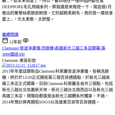
髒...，就本末倒置了，所以，看到現在一堆blogger都在寫
DEEPPORE毛孔飛縮系列，那我還是來叛逆一下，寫這個1月
推出的奢華絲柔臉部刷頭，它的超輕柔刷毛，真的是一摸就會
愛上...，也太柔軟，太舒服。
繼續閱讀
12年前
Clarisonic(音波淨膚儀/洗臉機)高雄新光三越三多店開幕/滿
3000還送300
Clarisonic
美容彩妝
2013年年度話題新品Clarisonic科萊麗音波淨膚儀，俗稱洗臉
機，終於於12/20正式開拓第三個百貨通路點，於新光三越高
雄三多店正式開幕，目前Clarisonic科萊麗全省共三個點，包括
新光三越台北信義新天地、新光三越台北南西店以及新光三越
高雄三多店，現階段都還是由新光三越體系所獨家，不過，
2014年預計將再開拓SOGO以及遠東百貨等百貨通路。