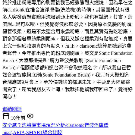
終於推出粉底專用的刷頭後我已經熊熊烈火燃燒！因為早在之
前clarisonic在推音波淨膚儀(洗臉機)的時候，其實國外就有很
多人突發奇想實驗用洗臉刷頭上粉底，我也有試過，其實，怎
麼說...是可以啦，但我覺得沒那麼必要，因為原本洗臉的刷頭
儘管很柔，還是不太適合用來震粉底，而且其實有點吃粉底，
頂多那個奢華絲柔刷頭ok，但我又嫌它輕柔到有點無感，真要
上完一個底妝還真的有點久，反正，clarisonic總算是聽到消費
者聲音，今年推出專門的粉底刷刷頭，英文是Sonic Foundation
Brush，大陸那邊是叫"魔力聲波美妝刷"(Sonic Foundation
Brush)，但隨便想都知道台灣不會取這種名字，所以我自己暫
譯音波智能粉底刷(Sonic Foundation Brush)，我只有大概知道
台灣應該9月會上，至於價錢啥的都還未知，主要是大陸那邊
開賣了，趁著我朋友去上海，我就托他幫我帶回來了，覺得好
開心！
繼續閱讀
10年前
安全感？洗臉機市場現況分析/clarisonic音波淨膚儀
mia2,ARIA,SMART綜合比較