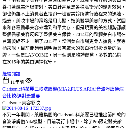
今，隨著醫學美容在台灣越來越普及，就算全新升級的美白保
養打著媲美淨膚雷射、美白針甚至是各種脈衝光的幾近效果，
卻也仍趕不上消費者直接跑一趟醫美診所進行療程來的迅速。
過去，美妝市場的策略是用比擬、媲美醫學美容的方式，試圖
來和各種醫學美容來達到和平共存，但是現實的美容趨勢卻讓
整個醫學美容反噬了整個美白保養，2014年的整體美白市場在
台灣萎縮不少，到了2015年，整個美白市場更令人擔憂，就專
櫃來說，目前能夠看到明顯會有龐大的美白行銷投資量的品
牌，一個是LANCOME，另一個則是雅詩蘭黛，多數的品牌
在2015年的美白選擇保守。
繼續閱讀
11年前
Clarisonic科萊麗三款洗臉機(MIA2,PLUS,ARIA)音波淨膚儀綜
合比較/選對最重要
Clarisonic
美容彩妝
不到一年期間，萊雅集團的Clarisonic科萊麗已經推出第四款的
音波淨膚儀Aria機型，目前現行市場中，除了Pro限定醫美診