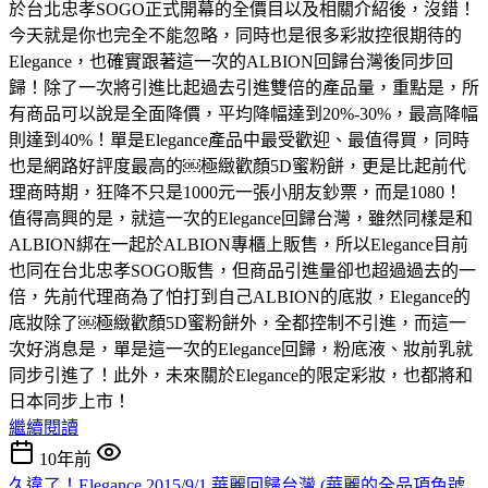
於台北忠孝SOGO正式開幕的全價目以及相關介紹後，沒錯！
今天就是你也完全不能忽略，同時也是很多彩妝控很期待的
Elegance，也確實跟著這一次的ALBION回歸台灣後同步回
歸！除了一次將引進比起過去引進雙倍的產品量，重點是，所
有商品可以說是全面降價，平均降幅達到20%-30%，最高降幅
則達到40%！單是Elegance產品中最受歡迎、最值得買，同時
也是網路好評度最高的￼極緻歡顏5D蜜粉餅，更是比起前代
理商時期，狂降不只是1000元一張小朋友鈔票，而是1080！
值得高興的是，就這一次的Elegance回歸台灣，雖然同樣是和
ALBION綁在一起於ALBION專櫃上販售，所以Elegance目前
也同在台北忠孝SOGO販售，但商品引進量卻也超過過去的一
倍，先前代理商為了怕打到自己ALBION的底妝，Elegance的
底妝除了￼極緻歡顏5D蜜粉餅外，全都控制不引進，而這一
次好消息是，單是這一次的Elegance回歸，粉底液、妝前乳就
同步引進了！此外，未來關於Elegance的限定彩妝，也都將和
日本同步上市！
繼續閱讀
10年前
久違了！Elegance 2015/9/1 華麗回歸台灣 (華麗的全品項色號