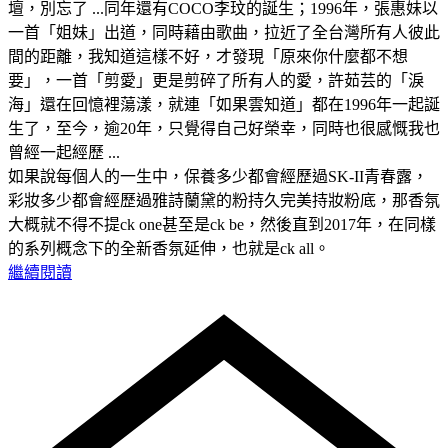
壇，別忘了 ...同年還有COCO李玟的誕生；1996年，張惠妹以
一首「姐妹」出道，同時藉由歌曲，拉近了全台灣所有人彼此
間的距離，我知道這樣不好，才發現「原來你什麼都不想
要」，一首「剪愛」更是剪碎了所有人的愛，許茹芸的「淚
海」還在回憶裡蕩漾，就連「如果雲知道」都在1996年一起誕
生了，至今，逾20年，只覺得自己好榮幸，同時也很感慨我也
曾經一起經歷 ...
如果說每個人的一生中，保養多少都會經歷過SK-II青春露，
彩妝多少都會經歷過雅詩蘭黛的粉持久完美持妝粉底，那香氛
大概就不得不提ck one甚至是ck be，然後直到2017年，在同樣
的系列概念下的全新香氛延伸，也就是ck all。
繼續閱讀