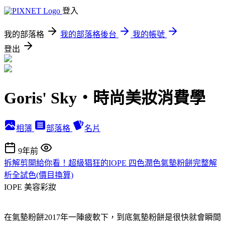
登入
我的部落格
我的部落格後台
我的帳號
登出
Goris' Sky‧時尚美妝消費學
相簿
部落格
名片
9年前
拆解剪開給你看！超級猖狂的IOPE 四色潤色氣墊粉餅完整解
析全試色(價目換算)
IOPE
美容彩妝
在氣墊粉餅2017年一陣疲軟下，到底氣墊粉餅是很快就會瞬間