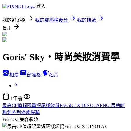
登入
我的部落格
我的部落格後台
我的帳號
登出
Goris' Sky‧時尚美妝消費學
相簿
部落格
名片
1年前
最高CP值超限量短尾矮袋鼠FreshO2 X DINOTAENG 呆萌町
聯名系列療癒爆擊
FreshO2
美容彩妝