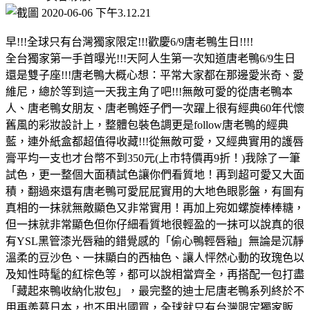
早!!!全球只有台灣獨家限定!!!歡慶6/9唐老鴨生日!!!!
全台獨家第一手首曝光!!!天阿人生第一次知道唐老鴨6/9生日
還是雙子座!!!唐老鴨大概心想：平常大家都在那邊愛米奇、愛
維尼，總於等到這一天我主角了吧!!!無敵可愛的從唐老鴨本
人、唐老鴨女朋友、唐老鴨姪子們一次躍上很有經典60年代懷
舊風的彩妝設計上，整體包裝色調更是follow唐老鴨的經典
藍，連外紙盒都超值得收藏!!!從無敵可愛，又經典實用的護唇
膏平均一支也才台幣不到350元(上市特價再9折！)我除了一筆
試色，更一整個大面積試色讓你們看質地！再到超可愛又大面
積，翻過來還有唐老鴨可愛屁屁實用的大地色眼影盤，有圖有
真相的一抹就無敵顯色又非常實用！再加上宛如螺旋棒棒糖，
但一抹就非常顯色但你仔細看質地很輕盈的一抹可以說真的很
有YSL黑管漆光唇釉的錯覺感的「偷心鴨輕唇釉」無論是沉靜
溫柔的豆沙色、一抹顯白的西柚色、讓人怦然心動的玫瑰色以
及知性時髦的紅棕色等，都可以說相當齊全，再搭配一包打盡
「藏起來鴨收納化妝包」，最完整的迪士尼唐老鴨系列終於不
用再羨慕日本，也不用出國買，全球就只有台灣限定獨家販