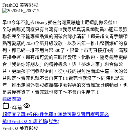
FreshO2
美容彩妝
早!!!今年不能去Disney就在台灣買爆迪士尼還能做公益!!!
全球首曝光同樣只有台灣有!!!我最認真玩具總動員25週年最強
聯名完全不輸專櫃品質的開架台灣小清新！還是超文青手繪帶
點可愛感的2020全新升級改款，以及去年一推出整個爆紅的系
列，都已經一堆不用台幣500了，限量上市再直接打9折，滿額
直接免運，還有超可愛的三眼怪髮帶、化妝包、隨身鏡等更結
合「我是你好朋友」的精神概念，與「夢想之家」聯合做公
益，更讓孩子們參與企劃，從小孩的視角進而誕生這一次的公
益限定～賣完也就不會再有了!!!!賣完也就沒了～同時也是去
年一推出連國外美妝媒體都搶著報導的文青風玩具總動員，也
是最後存貨了，賣完就也沒了～不會再生產了!!!
繼續閱讀
6年前
超便宜了再9折任2件免運!!!無敵可愛又實用護唇膏必
搶!!!FreshO2 X 唐老鴨(試色)
FreshO2
美容彩妝