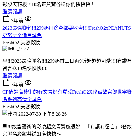
彩妝天花板!!!10名正貨梵谷送你們快快快！
繼續閱讀
3年前
2023最強聯名!!!299起周邊全都要收齊!!!!FreshO2xPEANUTS
史努比全價目試色
FreshO2
美容彩妝
早!!!2023最強聯名!!!!299起首三日再9折超超超可愛!!!!有讚有
留言送10名快快快!!!!
繼續閱讀
3年前
CP值超高藝術的好文青好有質感FreshO2X珍藏故宮郎世寧聯
名系列高清全試色
FreshO2
美容彩妝
早!!!故宮藝術的彩妝超文青質感很好！「有讚有留言」3套故
宮聯名彩妝共送21名快快～