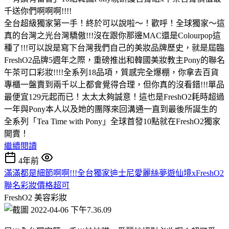
千送你們啊啊啊!!!!
全台超級獨家第一手！終於可以說啦～！歡呼！全球獨家～這
真的台灣之光台灣驕傲!!!沒在跟你那邊MAC還是Colourpop這
種了!!!可以說是寫下台灣我們自己的美妝品牌歷史，就是屆臨
FreshO2品牌5週年之際，重磅推出和韓國美妝教主Pony的聯名
午茶可口彩妝!!!!全系列18品項，質感完全爆棚，你拿去百貨
專櫃一盤賣到兩千以上都會覺得合理，但你真的沒看錯!!!單品
最便宜129元起而已！太太太夠誠意！這也是FreshO2耗時超過
一年與Pony本人以及她的團隊來回溝通一直到最後所誕生的
全系列「Tea Time with Pony」全球首發10點就在FreshO2獨家
開賣！
繼續閱讀
4年前
滿滿都是細節啊啊!!!全台獨家迪士尼愛麗絲夢遊仙境xFreshO2
聯名彩妝價格超可
FreshO2
美容彩妝