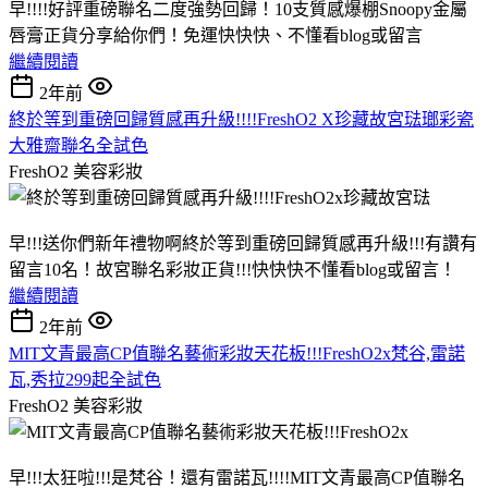
早!!!!好評重磅聯名二度強勢回歸！10支質感爆棚Snoopy金屬
唇膏正貨分享給你們！免運快快快、不懂看blog或留言
繼續閱讀
2年前
終於等到重磅回歸質感再升級!!!!FreshO2 X珍藏故宮琺瑯彩瓷
大雅齋聯名全試色
FreshO2
美容彩妝
早!!!送你們新年禮物啊終於等到重磅回歸質感再升級!!!有讚有
留言10名！故宮聯名彩妝正貨!!!快快快不懂看blog或留言！
繼續閱讀
2年前
MIT文青最高CP值聯名藝術彩妝天花板!!!FreshO2x梵谷,雷諾
瓦,秀拉299起全試色
FreshO2
美容彩妝
早!!!太狂啦!!!是梵谷！還有雷諾瓦!!!!MIT文青最高CP值聯名