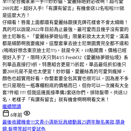
早!!!全台獨家第一手!!!妙妙貓、愛麗絲絕對必收啊！超可愛
269元起，超好入手!「有讚有留言」有機會送12名啦啦!!!!就
是這麼大方！
仔細看！唇膏上面都還有愛麗絲跟撲克牌花樣會不會太細緻！
真的可以說是2022年目前為止最強、最可愛而且幾乎沒有雷的
迪士尼聯名。「愛麗絲夢遊仙境」限量彩妝太太太可愛，滿滿
都是細節啊我要瘋掉，這整套拿去迪士尼樂園賣完全都不違和
(嗚嗚好想念東京迪士尼!!!)，就是今天，10點開賣，價格已經
很好入手了，限時3天只到4/15 FreshO2《愛麗絲夢遊仙境》系
列單品直接打9折，特惠組合更是75折起，單品最低折扣後只
要269元是不是也太便宜！妙妙貓、愛麗絲真的可愛到瘋掉，
顏色也超實用好看，你整套要全包其實也很可以，因為差不多
也只是現在一瓶專櫃粉底的價格而已，但你可以一次擁有大全
套7件組 !!!! 但我這邊直接準備2套送你們，排除髮帶，共送12
名，老樣子「有讚有留言」就有機會啊啊啊看文末！
繼續閱讀
6年前
最後收藏機會!!!文青小清新玩具總動員25週年聯名美妝,隨身
鏡,髮帶等超可愛試色