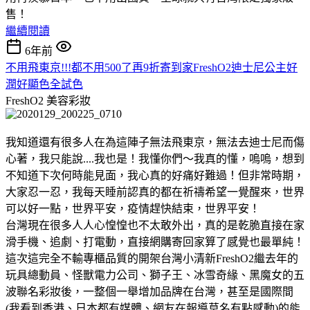
售！
繼續閱讀
6年前
不用飛東京!!!都不用500了再9折寄到家FreshO2迪士尼公主好
潤好顯色全試色
FreshO2
美容彩妝
我知道還有很多人在為這陣子無法飛東京，無法去迪士尼而傷
心著，我只能說....我也是！我懂你們～我真的懂，嗚嗚，想到
不知道下次何時能見面，我心真的好痛好難過！但非常時期，
大家忍一忍，我每天睡前認真的都在祈禱希望一覺醒來，世界
可以好一點，世界平安，疫情趕快結束，世界平安！
台灣現在很多人人心惶惶也不太敢外出，真的是乾脆直接在家
滑手機、追劇、打電動，直接網購寄回家算了感覺也最單純！
這次這完全不輸專櫃品質的開架台灣小清新FreshO2繼去年的
玩具總動員、怪獸電力公司、獅子王、冰雪奇緣、黑魔女的五
波聯名彩妝後，一整個一舉增加品牌在台灣，甚至是國際間
(我看到香港、日本都有媒體、網友在報導莫名有點感動)的能