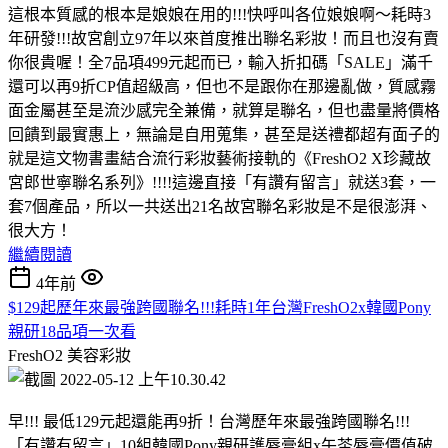
這根本質感的根本是娘娘在用的!!!快呼叫各位娘娘啊～耗時3
年研發!!!故宮創立97年以來首度推出聯名彩妝！而且也沒有賣
你很貴喔！全7品項499元起而已，輸入折扣碼「SALE」滿千
還可以再9折CP值超級高，但也不是跟你在那邊亂做，質感霧
面金屬甚至是流沙感完全兼備，就算是聯名，但也盡量將價格
回饋到最實惠上，無論是自用蒐集，甚至是送禮都超有面子的
就是這文物書畫結合流行彩妝藝術接軌的《FreshO2 X珍藏故
宮郎世寧聯名系列》!!!!這邊直接「有讚有留言」就送3套，一
套7個產品，所以一共送出21名故宮聯名彩妝是不是很澎湃、
很大方！
繼續閱讀
4年前
$129起歷年來最強跨國聯名!!!耗時1年台灣FreshO2x韓國Pony
親研18品項一次看
FreshO2
美容彩妝
早!!! 最低129元起還能再9折！台灣歷年來最強跨國聯名!!!
「有讚有留言」10組韓國Pony親研護唇膏組x午茶唇膏價值破