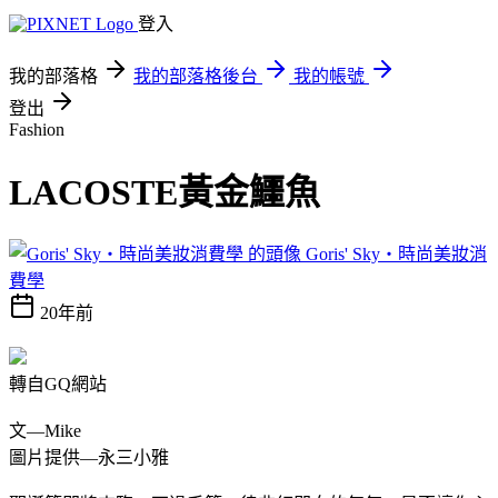
登入
我的部落格
我的部落格後台
我的帳號
登出
Fashion
LACOSTE黃金鱷魚
Goris' Sky‧時尚美妝消
費學
20年前
轉自GQ網站
文—Mike
圖片提供—永三小雅