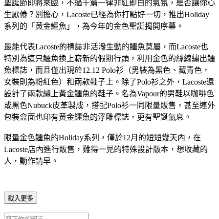
聖誕節即將來臨，不過千篇一律非紅即白的氣氛，是否讓你心
生厭倦？別擔心，Lacoste已經為你打點好一切，推出Holiday
系列的「黃金鱷魚」，為今年的金色聖誕揭開序幕。
最能代表Lacoste的標誌非活潑生動的鱷魚莫屬，而Lacoste也
特別為這只鱷魚換上嶄新的假期行頭，利用金色的絲線繡出鱷
魚標誌，而且僅出現於12.12 Polo衫（男裝為黑色、藏青色，
女裝則為粉紅色）和兩款鞋子上。除了Polo衫之外，Lacoste還
設計了兩款繡上黃金鱷魚的鞋子。名為Vapour的男鞋以咖啡色
或黑色Nubuck皮革製成，搭配Polo衫一同限量販售，甚至連外
包裝盒面也印有黃金鱷魚的浮雕標誌，更有聖誕氣息。
限量金色鱷魚的Holiday系列，僅於12月的短短幾天內，在
Lacoste店內進行販售，難得一見的特殊設計版本，想收藏的
人，動作請早。
載入更多