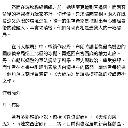
然而在瑞秋聯絡總統之前，她與麥克遭刺客追殺，而刺客
背後的神祕權力玩家不計一切代價，只求隱瞞真相。兩人在既
荒涼又危險的環境逃生，唯一的生存希望是挖掘出精心騙局幕
後的藏鏡人。事實揭曉後，他們發現真相是最驚人的一樁騙
局。
在《大騙局》中，暢銷作家丹．布朗將讀者從最高機密的
國家偵察局送上北極的冰棚，再返回白宮西廂的權力走廊。
丹．布朗以嫻熟的筆法攙雜了科學、歷史與政治，廣受好評，
而作者在本書中雕琢出表象與內情相左的情節，讓讀者每繞過
一個角落立刻瞠目驚奇。《大騙局》是讓脈搏狂飆的登峰造極
之作。
作者簡介
丹．布朗
著有多部暢銷小說，包括《數位密碼》、《天使與魔
鬼》、《達文西密碼》……等，目前與妻定居於新英格蘭區。