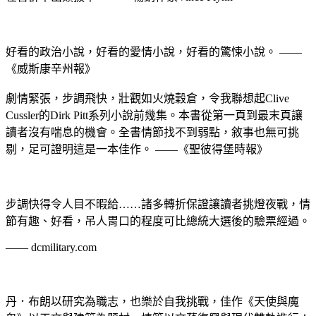
好看的政治小說，好看的愛情小說，好看的驚悚小說。 ——
《威斯康辛州報》
劇情緊張，步調飛快，壯觀如火燒穀倉，令我聯想起Clive
Cussler的Dirk Pitt系列小說前幾集。本書從第一頁到最末頁讓
讀者沒有喘息的機會。全書情節找不到弱點，敘事也無可挑
剔，足可證明這是一本佳作。 ——《聖彼得堡時報》
步調快得令人目不暇給……諸多轉折保證讓讀者挑燈夜戰，情
節有趣、好看，吊人胃口的程度可比總統大選後的驗票經過。
—— dcmilitary.com
丹．布朗以研究為職志，也樂於自我挑戰，佳作《天使與魔