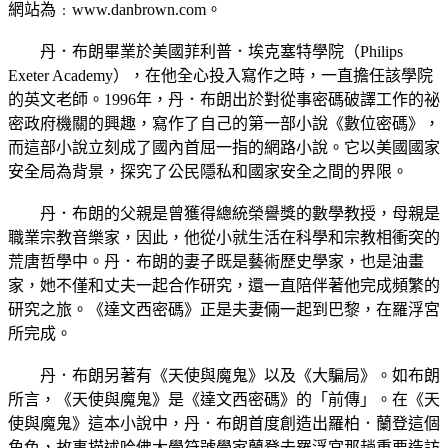
網站為﹕www.danbrown.com。
丹．布朗畢業於美國菲利普．埃克塞特學院（Philips
Exeter Academy），在他全心投入寫作之時，一直擔任該學院
的英文老師。1996年，丹．布朗出於對從事密碼破譯工作的祕
密政府機關的興趣，寫作了自己的第一部小說《數位密碼》，
而這部小說立刻成了國內首屈一指的網路小說。它以美國國家
安全局為背景，探究了公民隱私和國家安全之間的界限。
丹．布朗的父親是曾獲得總統榮譽獎的數學教授，母親是
職業宗教音樂家，因此，他從小就生活在科學和宗教相衝突的
荒唐哲學中。丹．布朗的妻子既是藝術歷史學家，也是油畫
家，她不僅和丈夫一起合作研究，還一直陪伴著他完成頻繁的
研究之旅。《達文西密碼》正是夫妻倆一起到巴黎，在羅浮宮
所完成。
丹．布朗另著有《天使與魔鬼》以及《大騙局》。如布朗
所言，《天使與魔鬼》是《達文西密碼》的「前傳」。在《天
使與魔鬼》這本小說中，丹．布朗首度創造出羅柏．蘭登這個
角色，故事描述哈佛大學符號學家蘭登去羅浮宮那趟重要造訪