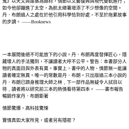
鬼》以天文與建築為題材，情節以文藝復興與現代雙軌進行；
如今他卻蹦進了太空，為航太總署增添了不少想像的空間。
丹．布朗過人之處在於他引用科學恰到好處，不至於拖累故事
的步調。 ——Booknews
一本展閱後絕不可能放下的小說。丹．布朗再度發揮匠心，隱
藏壞人的手法獨到，不讓讀者大呼不公平。警告：本書部分人
物的真面目與外表有異。事實上，書中的人物、情節無一能讓
讀者確定無異。唯一的常數是丹．布朗。只出版過三本小說的
丹．布朗已躋身推理大師之林﹐下一部作品無疑令人拭目以
待﹐讀者將以研究前三本的熱情看待第四本。 ——書市報告
暢銷作家丹．布朗鉅著
情節驚爆，高科技驚悚
實情真如大家所見，或者另有隱密？