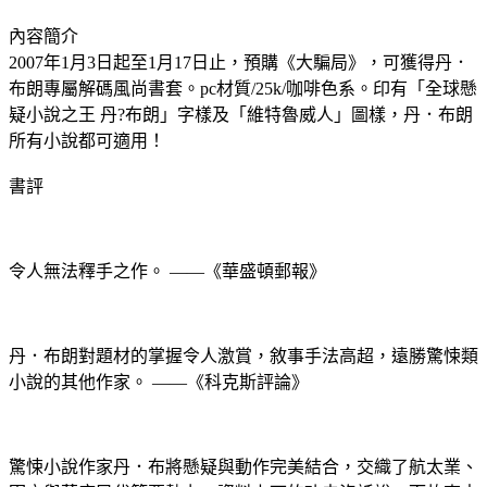
內容簡介
2007年1月3日起至1月17日止，預購《大騙局》，可獲得丹．
布朗專屬解碼風尚書套。pc材質/25k/咖啡色系。印有「全球懸
疑小說之王 丹?布朗」字樣及「維特魯威人」圖樣，丹．布朗
所有小說都可適用！
書評
令人無法釋手之作。 ——《華盛頓郵報》
丹．布朗對題材的掌握令人激賞，敘事手法高超，遠勝驚悚類
小說的其他作家。 ——《科克斯評論》
驚悚小說作家丹．布將懸疑與動作完美結合，交織了航太業、