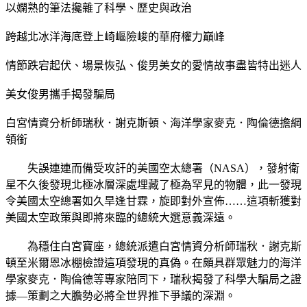
以嫻熟的筆法攙雜了科學、歷史與政治
跨越北冰洋海底登上崎嶇險峻的華府權力巔峰
情節跌宕起伏、場景恢弘、俊男美女的愛情故事盡皆特出迷人
美女俊男攜手揭發騙局
白宮情資分析師瑞秋．謝克斯頓、海洋學家麥克．陶倫德擔綱
領銜
失誤連連而備受攻訐的美國空太總署（NASA），發射衛
星不久後發現北極冰層深處埋藏了極為罕見的物體，此一發現
令美國太空總署如久旱逢甘霖，旋即對外宣佈……這項斬獲對
美國太空政策與即將來臨的總統大選意義深遠。
為穩住白宮寶座，總統派遣白宮情資分析師瑞秋．謝克斯
頓至米爾恩冰棚檢證這項發現的真偽。在頗具群眾魅力的海洋
學家麥克．陶倫德等專家陪同下，瑞秋揭發了科學大騙局之證
據—策劃之大膽勢必將全世界推下爭議的深淵。