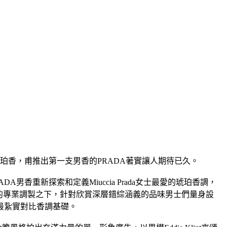
珀香，甫推出第一支男香的PRADA著實讓人期待已久。
重新探索和定義Miuccia Prada女士最愛的琥珀香調，
ndrier的專業調製之下，針對欣賞深層錯綜涵義的品味男士們量身設
最紥實對比香調基礎。