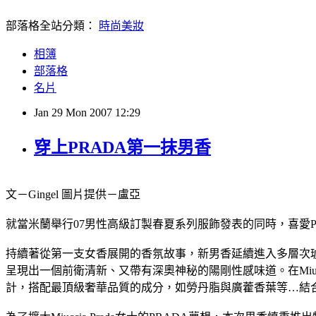
部落格全站分類：
時尚美妝
相簿
部落格
名片
Jan
29
Mon
2007
12:29
穿上PRADA第一抹男香
文－Gingel 圖片提供－盧亞
就當米蘭舉行07男性高級訂製春夏系列服飾發表的同時，喜愛
持續著從第一支女香展開的香氛故事，新男香延續進入多層次琥珀香
呈現出一個前衛清新、又帶有深奧神秘的陽剛性感味道。在Miuccia 
計，搭配最頂級奢華品質的成分，如勞丹脂與廣藿香葉等…結