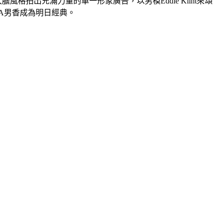
、大膽風格拍出充滿力量的單一形象廣告，以男模Eddie Klint來頌
A男香成為明日經典。