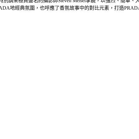
出特別請來極負盛名的攝影師Steven Meisel掌鏡，以強烈、簡單
ADA地經典氛圍，也呼應了香氛故事中的對比元素，打造PRAD