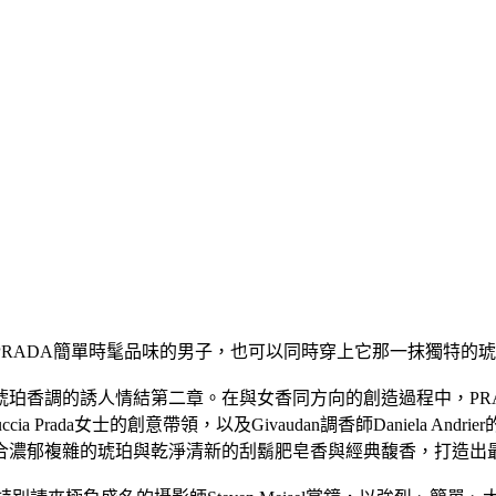
PRADA簡單時髦品味的男子，也可以同時穿上它那一抹獨特的琥
調的誘人情結第二章。在與女香同方向的創造過程中，PRADA男香
Prada女士的創意帶領，以及Givaudan調香師Daniela A
合濃郁複雜的琥珀與乾淨清新的刮鬍肥皂香與經典馥香，打造出