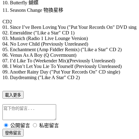
10. Butterfly 蝴蝶
11. Seasons Change 物換星移
CD2
01. Since I’ve Been Loving You ("Put Your Records On" DVD sing
02. Emeraldine ("Like a Star" CD 1)
03. Munich (Radio 1 Live Lounge Version)
04. No Love Child (Previously Unreleased)
05. Enchantment (Amp Fiddler Remix) ("Like a Star" CD 2)
06. Venus As A Boy (Q Covermount)
07. I’d Like To (Weekender Mix)(Previously Unreleased)
08. I Won’t Let You Lie To Yourself (Previously Unreleased)
09. Another Rainy Day ("Put Your Records On" CD single)
10. Daydreaming ("Like A Star" CD 2)
載入更多
公開留言
私密留言
發佈留言