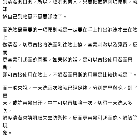
到清潔的目的，所以，聰明的男人，只要把握這兩項原則，就
知
道自己到底需不需要卸妝了。
而洗臉最重要的一項原則就是一定要在手上打出泡沫才去在臉
上
做清潔，切忌直接將洗面乳往臉上擦，容易刺激以及殘留，反
而
更容易引起面皰問題，如果懶的話，是可以直接使用潔面幕
斯，
即可直接使用在臉上，不過潔面幕斯的用量是比較快就是了。
而一般來說，一天洗兩次臉就已經足夠，分別是早與晚，到了
夏
天，或許容易出汗，中午可以再加強一次，切忌一天洗太多
次，
過度清潔會讓肌膚失去防禦性，反而更容易引起面皰、過敏等
現
象。