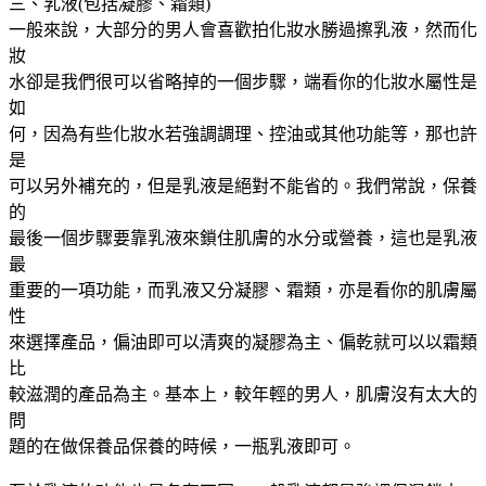
三、乳液(包括凝膠、霜類)
一般來說，大部分的男人會喜歡拍化妝水勝過擦乳液，然而化
妝
水卻是我們很可以省略掉的一個步驟，端看你的化妝水屬性是
如
何，因為有些化妝水若強調調理、控油或其他功能等，那也許
是
可以另外補充的，但是乳液是絕對不能省的。我們常說，保養
的
最後一個步驟要靠乳液來鎖住肌膚的水分或營養，這也是乳液
最
重要的一項功能，而乳液又分凝膠、霜類，亦是看你的肌膚屬
性
來選擇產品，偏油即可以清爽的凝膠為主、偏乾就可以以霜類
比
較滋潤的產品為主。基本上，較年輕的男人，肌膚沒有太大的
問
題的在做保養品保養的時候，一瓶乳液即可。