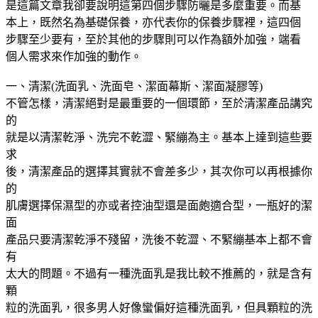
是這篇文章我卻要說明這第四個步驟防曬是多麼重要。而基
本上，既然名為基礎保養，亦代表你的保養步驟裡，這四個
步驟至少要有，至於其他的步驟則可以作為額外加強，端看
個人需求來作加強的動作。
一、清潔(洗面乳、洗面皂、潔面幕斯、潔面凝膠等)
不管怎樣，清潔絕對是最重要的一個環節，至於清潔產品講究
的
就是以清潔乾淨、洗完不乾澀、緊繃為主。基本上達到這些要
求
後，清潔產品的選擇其實就不會差多少，其次你可以再根據你
的
肌膚選擇保濕型的亦或者控油型還是面皰適合型，一瓶好的潔
面
產品只要清潔乾淨不殘留，洗後不乾澀、不緊繃基本上都不會
有
太大的問題。不過有一種洗面乳是我比較不推薦的，就是含有
顆
粒的洗面乳，很多男人好像蠻偏好這種洗面乳，但具顆粒的洗