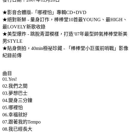
★影音合體版-「哪裡怕」專輯CD+DVD
★絕對新鮮 - 量身訂作，棒棒堂10首最YOUNG、最HIGH、
最LOVELY新歌收錄
★美型爆炸 - 跳脫青澀模樣，打造’07年最型帥氣棒棒堂新美
男STYLE
★貼身側拍，40min極祕珍藏 - 「棒棒堂小巨蛋前哨戰」影像
紀錄前傳
曲目
01.Yes!
02.我們之間
03.夢想巴士
04.變身三分鐘
05.哪裡怕
06.幸福就好
07.跟著我的Tempo
08.我已經長大