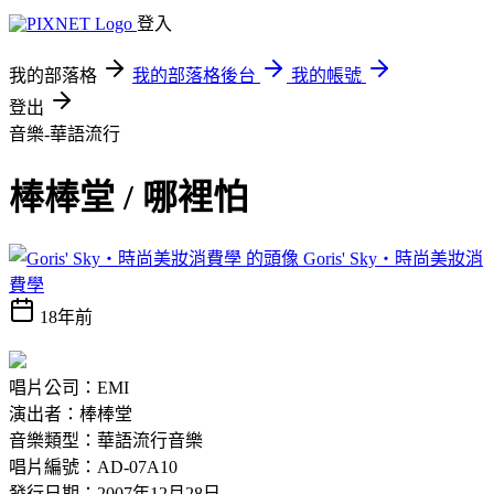
登入
我的部落格
我的部落格後台
我的帳號
登出
音樂-華語流行
棒棒堂 / 哪裡怕
Goris' Sky‧時尚美妝消
費學
18年前
唱片公司：EMI
演出者：棒棒堂
音樂類型：華語流行音樂
唱片編號：AD-07A10
發行日期：2007年12月28日