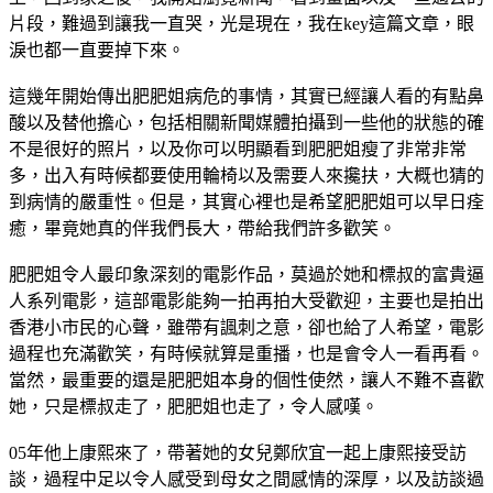
片段，難過到讓我一直哭，光是現在，我在key這篇文章，眼
淚也都一直要掉下來。
這幾年開始傳出肥肥姐病危的事情，其實已經讓人看的有點鼻
酸以及替他擔心，包括相關新聞媒體拍攝到一些他的狀態的確
不是很好的照片，以及你可以明顯看到肥肥姐瘦了非常非常
多，出入有時候都要使用輪椅以及需要人來攙扶，大概也猜的
到病情的嚴重性。但是，其實心裡也是希望肥肥姐可以早日痊
癒，畢竟她真的伴我們長大，帶給我們許多歡笑。
肥肥姐令人最印象深刻的電影作品，莫過於她和標叔的富貴逼
人系列電影，這部電影能夠一拍再拍大受歡迎，主要也是拍出
香港小市民的心聲，雖帶有諷刺之意，卻也給了人希望，電影
過程也充滿歡笑，有時候就算是重播，也是會令人一看再看。
當然，最重要的還是肥肥姐本身的個性使然，讓人不難不喜歡
她，只是標叔走了，肥肥姐也走了，令人感嘆。
05年他上康熙來了，帶著她的女兒鄭欣宜一起上康熙接受訪
談，過程中足以令人感受到母女之間感情的深厚，以及訪談過