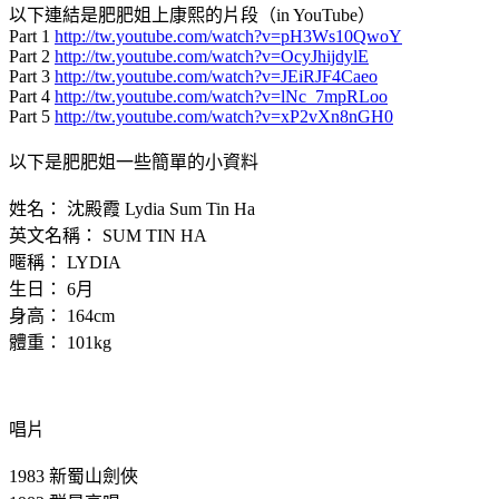
以下連結是肥肥姐上康熙的片段（in YouTube）
Part 1
http://tw.youtube.com/watch?v=pH3Ws10QwoY
Part 2
http://tw.youtube.com/watch?v=OcyJhijdylE
Part 3
http://tw.youtube.com/watch?v=JEiRJF4Caeo
Part 4
http://tw.youtube.com/watch?v=lNc_7mpRLoo
Part 5
http://tw.youtube.com/watch?v=xP2vXn8nGH0
以下是肥肥姐一些簡單的小資料
姓名： 沈殿霞 Lydia Sum Tin Ha
英文名稱： SUM TIN HA
暱稱： LYDIA
生日： 6月
身高： 164cm
體重： 101kg
唱片
1983 新蜀山劍俠