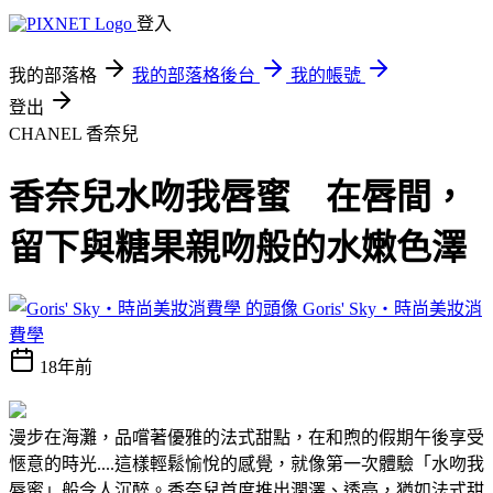
登入
我的部落格
我的部落格後台
我的帳號
登出
CHANEL 香奈兒
香奈兒水吻我唇蜜 在唇間，
留下與糖果親吻般的水嫩色澤
Goris' Sky‧時尚美妝消
費學
18年前
漫步在海灘，品嚐著優雅的法式甜點，在和煦的假期午後享受
愜意的時光....這樣輕鬆愉悅的感覺，就像第一次體驗「水吻我
唇蜜」般令人沉醉。香奈兒首度推出潤澤、透亮，猶如法式甜