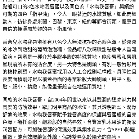
點般可口的8色水吻我唇蜜以及同色系「水吻我唇膏」與繽紛
可期的四色「指甲油」，令人一眼著迷的水嫩質感，如此閃耀
動人，彷彿身處米蘭、巴黎、東京、紐約等都會街頭，愜意且
自信的揮灑屬於妳的唇、指風情。
香奈兒水吻我唇蜜擁有八色令人無法抗拒的亮眼色澤，從淡淡
的冰沙到熟甜的葡萄泡泡糖，像品嚐八款精緻甜點般令人垂涎
欲滴。唇蜜是一種介於半膠半膜的特殊質地，能使唇蜜和唇肌
呈現前所未有的貼合度，另一大特色是刷頭，有別一般唇彩用
的棉棒刷頭，水吻我唇蜜採用以人工合成刷毛構成、具彈性且
長度面積剛好足以覆蓋唇面的專業彩妝大師刷頭，扁平、服
貼、細小、精緻，能像畫筆般自在地運用質地！
同款的水吻我唇膏，自2004年問世以來以其豐潤的透亮魅力與
高度的防護效果，躍居明星商品的地位。兼具透明輕盈、潤澤
舒適的效果，水吻我唇膏賦予雙唇高度的保護與唇蜜般的晶亮
色澤，襯托柔嫩、緞彩般的自然唇效。含豐富乳木果油的獨家
潤唇配方，可加強唇部的保濕效果與鎖水能力。含SPF15防曬
係數，能有效隔離紫外線、保護雙唇免於陽光的傷害。