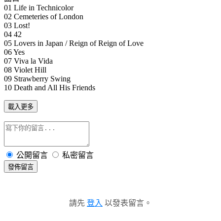
01 Life in Technicolor
02 Cemeteries of London
03 Lost!
04 42
05 Lovers in Japan / Reign of Reign of Love
06 Yes
07 Viva la Vida
08 Violet Hill
09 Strawberry Swing
10 Death and All His Friends
載入更多
公開留言
私密留言
發佈留言
請先
登入
以發表留言。