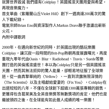
就算世界毀滅 我們還有Coldplay！英國搖滾天團用愛與希望，
再現音樂魔力。
首支單曲〈紫羅蘭山丘Violet Hill〉創下一週高達200萬次的驚
人下載紀錄。
電氣宗師Brian Eno與資深製作人Markus Dravs聯手激盪出嶄新
火花。
內附中譯歌詞
2000年，在邁向新世紀的同時，於英國出現的酷玩樂團
Coldplay，讓沉寂一段時間的Brit-Pop熱朝再度展露曙光，再度
重現九零年代由Oasis、Blur、Radiohead、Travis、Suede等樂
團打造的英倫搖滾盛世！本以為Coldplay只是另一個英國搖滾
天團，然而其無法扼抑的驚人能量，卻輕易地征服了全球樂
迷。從一曲真摯單純的〈Yellow〉、一直到流露無限深情的
〈The Scientist〉以及主唱獻給愛妻的〈Fix You〉，Coldplay在
出道短短的八年，不僅在全球創下超過3300萬張專輯的銷售，
更獲得包含葛萊美及全英音樂獎等無數獎項的肯定，他們也是
繼披頭四之後，在全球能有如此傲人成績的唯一樂團！