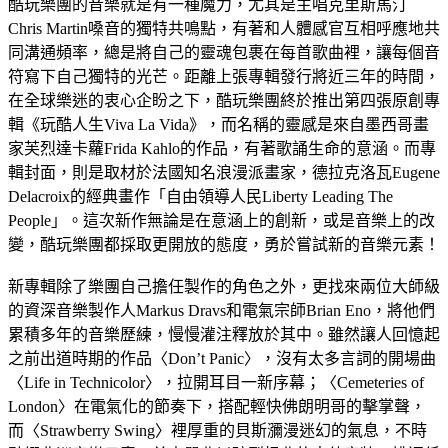
酷玩樂團的音樂就是有一種魔力，尤其是主唱克里斯馬汀
Chris Martin嗓音的獨特共鳴點，有著和人體感官互相呼應地共
同溝通頻率，總是將自己的靈魂包裹在每首歌曲裡，讓每個音
符寫下自己獨特的光芒。距離上張專輯發行將近三年的時間，
在全球樂迷的衷心企盼之下，酷玩樂團終於推出第四張原創專
輯《玩酷人生Viva La Vida》，而名稱的靈感是來自墨西哥畫
家芙烈達卡蘿Frida Kahlo的作品，有著歌誦生命的意涵。而專
輯封面，則是取材於法國知名浪漫派畫家，德拉克洛瓦Eugene
Delacroix的經典畫作「自由領導人民Liberty Leading The
People」。這次新作無論是在意涵上的創新，或是音樂上的改
變，酷玩樂團都採取更開放的態度，勇於嘗試新的音樂元素！
新專輯除了樂團自己擔任製作的角色之外，更找來兩位大師級
的資深音樂製作人Markus Dravs和電氣宗師Brian Eno，將他們
累積多年的音樂歷練，慢慢灌注釋放於其中。雖然讓人回憶起
之前出道時期的作品〈Don’t Panic〉，沒有太多言詞的開場曲
〈Life in Technicolor〉，拉開耳目一新序幕；〈Cemeteries of
London〉在電氣化的節奏下，搭配輕快佛朗明哥的擊掌聲，
而〈Strawberry Swing〉裡厚重的貝斯瀰漫迷幻的氣息，不時