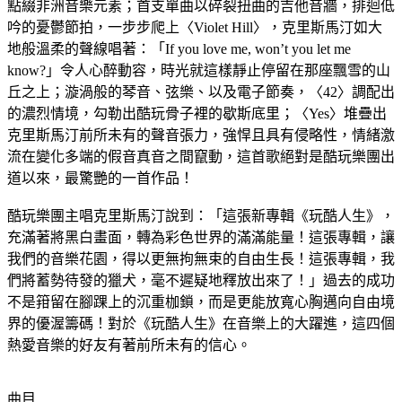
點綴非洲音樂元素；首支單曲以碎裂扭曲的吉他音牆，排迴低
吟的憂鬱節拍，一步步爬上〈Violet Hill〉，克里斯馬汀如大
地般溫柔的聲線唱著：「If you love me, won’t you let me
know?」令人心醉動容，時光就這樣靜止停留在那座飄雪的山
丘之上；漩渦般的琴音、弦樂、以及電子節奏，〈42〉調配出
的濃烈情境，勾勒出酷玩骨子裡的歇斯底里；〈Yes〉堆疊出
克里斯馬汀前所未有的聲音張力，強悍且具有侵略性，情緒激
流在變化多端的假音真音之間竄動，這首歌絕對是酷玩樂團出
道以來，最驚艷的一首作品！
酷玩樂團主唱克里斯馬汀說到：「這張新專輯《玩酷人生》，
充滿著將黑白畫面，轉為彩色世界的滿滿能量！這張專輯，讓
我們的音樂花園，得以更無拘無束的自由生長！這張專輯，我
們將蓄勢待發的獵犬，毫不遲疑地釋放出來了！」過去的成功
不是箝留在腳踝上的沉重枷鎖，而是更能放寬心胸邁向自由境
界的優渥籌碼！對於《玩酷人生》在音樂上的大躍進，這四個
熱愛音樂的好友有著前所未有的信心。
曲目