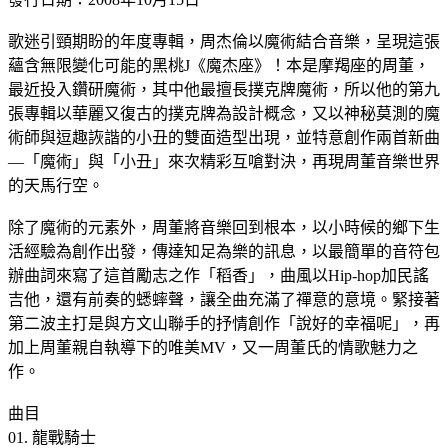
歌迷引頸期盼的年度專輯，周杰倫以魔術結合音樂，呈現這張
蘊含無限變化可能的黑桃J《魔杰座》！本是摩羯座的周董，
最近投入鑽研魔術，其中他最擅長撲克牌魔術，所以他的第九
張專輯以華麗又復古的撲克牌為設計概念，又以神秘莫測的魔
術師與逗趣詼諧的小丑的雙面造型出現，並特意創作兩首新曲
—「魔術」與「小丑」來次精彩互嗆對決，再現周董音樂世界
的天馬行空。
除了魔術的元素外，周董將音樂回到根本，以小時候的鄉下生
活經驗為創作出發，傳達知足為樂的訊息，以最簡單的音符包
辦曲詞來寫了這首勵志之作「稻香」，曲風以Hip-hop加民謠
吉他，還有前奏的蟋蟀聲，讓全曲充滿了禪意的意境。緊接著
第二波主打是與方文山聯手的抒情創作「說好的幸福呢」，再
加上周董親自執導下的唯美MV，又一周董氏的情歌魅力之
作。
曲目
01. 龍戰騎士