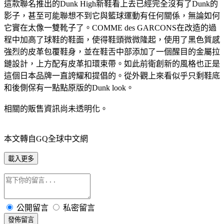
這款聯名推出的Dunk High新鞋看上去已經完全沒有了Dunk的
影子，甚至可能聯想不到它與籃球運動有任何關係，無論如何
它實在太像一雙靴子了。COMME des GARCONS在改造的過
程中加高了球鞋的鞋面，使得鞋頭微微隆起，使用了黑色質感
強烈的皮革包覆鞋身，並在鞋舌中部添加了一個醒目的金屬拉
鏈設計，上方配有皮革扣環束帶。如此前衛創新的風格也正是
這個日本品牌一直誇耀和提倡的。從外觀上來看似乎只剩鞋底
和後側保有一點點原版的Dunk look。
相關的販售資訊尚未透明化。
本文轉自GQ全球中文網
載入更多
公開留言
私密留言
發佈留言