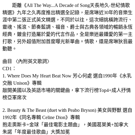
距離《All The Way...A Decade of Song天長地久-世紀情歌
精選》九年之久再度推出精選全記錄，是席琳近30年的音樂生
涯中第二張正式英文精選，不同於以往，這次細挑橫跨流行、
靈魂、搖滾、節奏藍調、福音、爵士與古典各領域的暢銷永恆
經典，鍍金打造屬於愛的代言作品，全是樂迷最鍾愛的第一主
打歌，另外超值附加首度曝光新單曲。情歌，還是席琳狄翁最
動聽。
曲目 〈內附英文歌詞〉
CD1：
1. Where Does My Heart Beat Now 芳心何處 選自1990年《水乳
交融 Unison》專輯
敲開美國以及英語市場的關鍵曲，拿下流行榜Top4+成人抒情
榜亞軍席次
2. Beauty & The Beast (duet with Peabo Bryson) 美女與野獸 選自
1992年《同名專輯 Celine Dion》專輯
抱走奧斯卡+金球「最佳電影主題曲」，美國葛萊美+加拿大
朱諾「年度最佳歌曲」大獎加冕