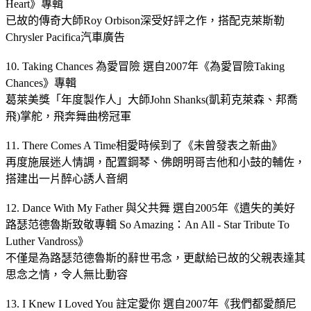
Heart》專輯
已故的傳奇大師Roy Orbison深受好評之作，搭配克萊斯勒
Chrysler Pacifica汽車廣告
10. Taking Chances 為愛冒險 選自2007年《為愛冒險Taking
Chances》專輯
葛萊美獎「年度製作人」大師John Shanks(凱莉克萊森、邦喬
飛)掌舵，飛奔舞曲榜冠軍
11. There Comes A Time相愛時候到了《未曾發表之新曲》
再度施展迷人情調，配置鋼琴、佛朗明哥吉他和小鼓的輔佐，
搭建出一片醉心誘人音網
12. Dance With My Father 與父共舞 選自2005年《遺失的美好
路瑟范德魯斯致敬專輯 So Amazing：An All - Star Tribute To
Luther Vandross》
不僅是為路瑟范德魯斯的辭世弔念，更獻給已故的父親表達其
思念之情，令人無比動容
13. I Knew I Loved You 註定愛你 選自2007年《我們都愛顏尼