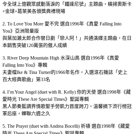
令全球上億觀眾感動落淚的「鐵達尼號」主題曲，橫掃奧斯卡
+金球+葛萊美各頒獎典禮現場
2. To Love You More 愛不完 選自1996年《真愛 Falling Into
You》亞洲限量版
與葉加瀨太郎合作替日劇「戀人阿！」共通演繹主題曲，在日
本銷售突破120萬張的傲人成績
3. River Deep Mountain High 水深山高 選自1996年《真愛
Falling Into You》專輯
夫妻檔Ike & Tina Turner的1966年名作，入選滾石雜誌「史上
百大經典歌曲」第33名
4. I’m Your Angel (duet with R. Kelly) 你的天使 選自1998年《藏
愛時光 These Are Special Times》聖誕專輯
黑人節奏藍調界情歌聖手勞凱力首度跨刀，溫馨摘下流行榜冠
軍后座，蟬聯六週之久
5. The Prayer (duet with Andrea Bocelli) 祈禱 選自1998年《藏愛
時光 These Are Special Times》聖誕專輯