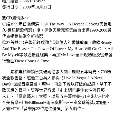
唱片編號：88697374522
發行日期：2008年10月31日
雙CD濃情版>>
◎繼1999年首張精選「All The Way…A Decade Of Song天長地
久-世紀情歌精選」後，情歌天后完整集結自出道1990-2008最
代表暢銷情歌全新精選
◎27首雙CD完整紀錄感動全球2億人的愛情故事，收錄Beauty
And The Beast、The Power Of Love、My Heart Will Go On、All
By Myself等歌迷最愛經典，再加My Love全新現場版及從未發
行新曲There Comes A Time
累積專輯總銷量突破兩億張大關，歷經五年時光、700場
次全數售罄、超過三百萬人參與《Live In Vegas：A New
Day》世紀音樂盛會，席琳一再創下難以打破的記錄，拿下不
敗天后的寶座。雙獲世界音樂「史上銷售最佳女性流行藝
人」、「傳奇藝人」大獎，以及五座葛萊美+21座朱諾+七座
全美音樂+七座Billboard+兩座奧斯卡+三座金球等獎項加冕、
入籍MTV「音樂界22位絕佳優嗓」第九順位。