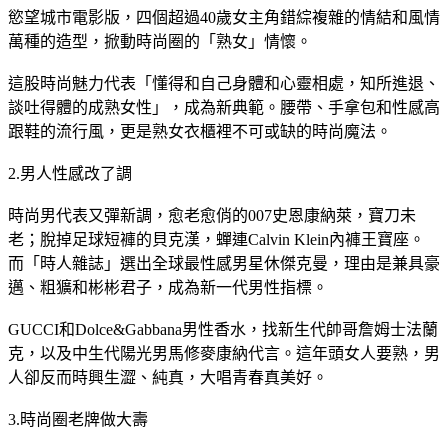
慾望城市電影版，四個超過40歲女主角錯綜複雜的情結和風情
萬種的造型，掀動時尚圈的「熟女」情懷。
這股時尚魅力代表「懂得和自己身體和心靈相處，知所進退、
談吐得體的成熟女性」，成為新典範。腰帶、手拿包和性感高
跟鞋的流行風，更是熟女衣櫃裡不可或缺的時尚魔法。
2.男人性感改了調
時尚男代表又彈新調，愈老愈俏的007史恩康納萊，寶刀未
老；脫掉足球短褲的貝克漢，蟬連Calvin Klein內褲王寶座。
而「時人雜誌」選出全球最性感男星休傑克曼，理由是兼具豪
邁、粗獷和彬彬君子，成為新一代男性指標。
GUCCI和Dolce&Gabbana男性香水，找新生代帥哥詹姆士法蘭
克，以及中生代陽光男馬修麥康納代言。這年頭女人要熟，男
人卻反而時興生澀、純真，大唱青春真美好。
3.時尚圈老牌做大壽