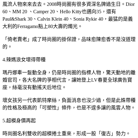
風流人物來來去去。2008時尚圈有很多資深名牌過生日。Dior
60、MM 20 、Camper 20、Hello Kitty也邁向35，還有
Paul&Shark 30、Calvin Klein 40、Sonia Rykie 40，最猛的是義
大利的Ferragamo點上80大壽的燭光。
「倚老賣老」成了時尚圈的掛保證，品味愈陳愈香不是沒道理
的。
4.辣媽浪女壞得帶種
瑪丹娜牽一髮動全身，仍是時尚圈的指標人物，驚天動地的離
婚官司，各大名牌的爭相代言，讓她登上LV春夏全球廣告寶
座，絲毫沒有動搖天后地位。
壞女孩另一代表凱特摩絲，負面消息也沒少過，但是此姝帶種
的性格及極高的「可塑性」條件，也是不遑多讓的風雲人物。
5.超模身價再起
時尚圈名利雙收的超模捲土重來，形成一股「復古」勢力。