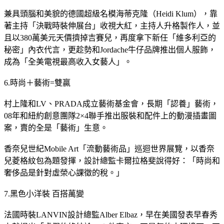
兼具頭腦和美貌的德國超級名模海蒂克隆（Heidi Klum），靠
著主持「決戰時裝伸展台」收視大紅，主持人升格製作人，並
且以380萬美元天價擠掉吉賽兒，再度拿下新任「維多利亞的
秘密」內衣代言，更趁勢和Jordache牛仔品牌推出個人服飾，
成為「全美電視最高收入女藝人」。
6.時尚＋藝術=雙贏
村上隆和LV、PRADA成立藝術基金會，長期「認養」藝術，
08年和紐約創意團隊2×4聯手推出服裝和配件上的動漫插畫圖
案，賣的全是「藝術」生意。
香奈兒世紀Mobile Art「流動藝術品」巡迴世界展覽，以香奈
兒菱格紋包為題發揮，設計總監卡爾拉格斐說得好：「時尚和
奢侈品是針對虛榮心課徵的稅。」
7.黑色小洋裝 百搭萬變
法國時裝LANVIN設計總監Alber Elbaz，早在美國發表早春秀