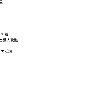
星
手打造
代言讓人驚豔
男男話題