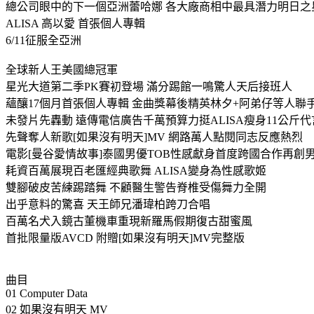
總公司眼中的下一個亞洲蕾哈娜 各大廠商相中最具潛力明日之
ALISA 高以愛 首張個人專輯
6/11征服全亞洲
全球新人王美國總冠軍
星光大道第二季PK賽初登場 滿分踢館一鳴驚人天后接班人
蘊釀17個月首張個人專輯 金曲獎幕後精英林夕+阿弟仔等人聯
未發片先轟動 遠傳電信廣告千萬預算力挺ALISA瘦身11公斤
先聲奪人新歌[如果沒有明天]MV 網路萬人點閱同志反應熱烈
電影[曼谷愛情故事]泰國男優TOB性感獻身首度跨國合作再創
耗資百萬展現百老匯經典歌舞 ALISA變身為性感歌姬
雙腳破皮苦練踢踏舞 不顧醫生警告脊椎受傷舞力全開
出乎意料的驚喜 天王師兄潘瑋柏跨刀合唱
百萬名犬入鏡古董機車重現新羅馬假期復古甜蜜風
首批限量版AVCD 附贈[如果沒有明天]MV完整版
曲目
01 Computer Data
02 如果沒有明天 MV