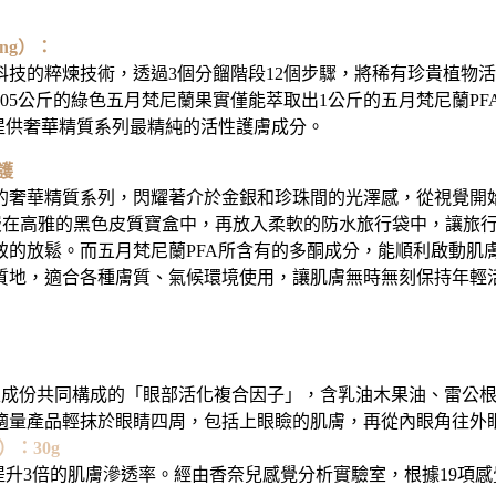
ng）：
技的粹煉技術，透過3個分餾階段12個步驟，將稀有珍貴植物
斤的綠色五月梵尼蘭果實僅能萃取出1公斤的五月梵尼蘭PFA(Plan
，提供奢華精質系列最精純的活性護膚成分。
護
奢華精質系列，閃耀著介於金銀和珍珠間的光澤感，從視覺開始
罩鑲崁在高雅的黑色皮質寶盒中，再放入柔軟的防水旅行袋中，讓
致的放鬆。而五月梵尼蘭PFA所含有的多酮成分，能順利啟動肌
質地，適合各種膚質、氣候環境使用，讓肌膚無時無刻保持年輕
popeptide三大活性成份共同構成的「眼部活化複合因子」，含乳油木
適量產品輕抹於眼睛四周，包括上眼瞼的肌膚，再從內眼角往外
e）：30g
提升3倍的肌膚滲透率。經由香奈兒感覺分析實驗室，根據19項感