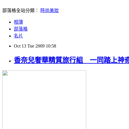
部落格全站分類：
時尚美妝
相簿
部落格
名片
Oct
13
Tue
2009
10:58
香奈兒奢華精質旅行組 一同踏上神