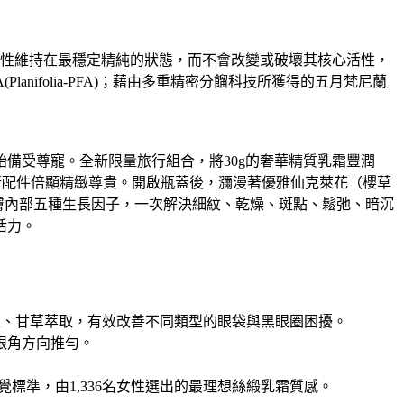
活性維持在最穩定精純的狀態，而不會改變或破壞其核心活性，
ifolia-PFA)；藉由多重精密分餾科技所獲得的五月梵尼蘭
備受尊寵。全新限量旅行組合，將30g的奢華精質乳霜豐潤
旅行配件倍顯精緻尊貴。開啟瓶蓋後，瀰漫著優雅仙克萊花（櫻草
膚內部五種生長因子，一次解決細紋、乾燥、斑點、鬆弛、暗沉
活力。
果油、雷公根、甘草萃取，有效改善不同類型的眼袋與黑眼圈困擾。
眼角方向推勻。
覺標準，由1,336名女性選出的最理想絲緞乳霜質感。