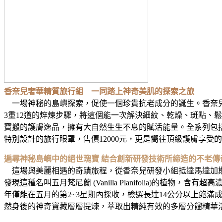
香奈兒奢華精質旅行組 一同踏上神奇美肌的探索之旅
一場神秘的島嶼探索，促使一個珍貴抗老成分的誕生。香奈兒遠從蘊含
3重12道的焠煉步驟，將這個能一次解決細紋、乾燥、斑點、鬆
寶搬的護膚逸品，擁有大自然生生不息的賦活能量。全系列包
特別設計的旅行眼罩，售價12000元，更是嚮往頂級護膚享
遍尋神秘島嶼中的絕世瑰寶 結合創新研發技術所締造的不老傳
這場與美麗相遇的奇蹟旅程，從香奈兒研發小組抵達馬達加斯
發現這種名叫五月梵尼蘭 (Vanilla Planifolia)的植物，
年僅能在五月的第2~3星期內採收，檢選長達14公分以上飽滿成熟
然身後的神奇寶藏層層提煉，萃取出精純有效的多層分餾精華活性成分：