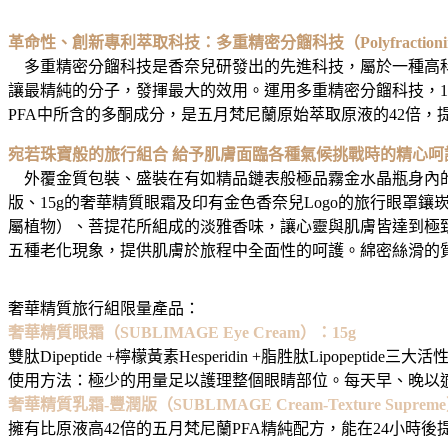
革命性、創新專利萃取科技：多重精密分餾科技（Polyfractioni
多重精密分餾科技是香奈兒研發出的先進科技，屬於一種高科
讓最精純的分子，發揮最大的效用。運用多重精密分餾科技，105公
PFA中所含的多酮成分，是五月梵尼蘭原始萃取原液的42倍
宛若珠寶般的旅行組合 給予肌膚面臨各種氣候挑戰時的精心呵
外覆金質包裝、盛裝在有如精品鏈表般極品霧金水晶瓶身內的
版、15g的奢華精質眼霜及印有金色香奈兒Logo的旅行眼
屬植物）、菩提花所組成的淡雅香味，讓心靈與肌膚皆達到極
五種老化現象，提供肌膚於旅程中全面性的呵護。綿密絲滑的
奢華精質旅行組限量產品：
奢華精質眼霜（SUBLIMAGE Eye Cream）：15g
雙肽Dipeptide +檸檬黃素Hesperidin +脂胜肽Li
使用方法：極少的用量足以護理整個眼睛部位。每天早、晚以
奢華精質乳霜-豐潤版（SUBLIMAGE Cream-Texture Suprem
擁有比原液高42倍的五月梵尼蘭PFA精純配方，能在24小時後