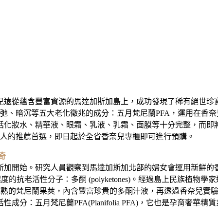
豐富資源的馬達加斯加島上，成功發現了稀有絕世珍寶：五月梵尼蘭 (
弛、暗沉等五大老化徵兆的成分：五月梵尼蘭PFA，運用在香奈兒
括化妝水、精華液、眼霜、乳液、乳霜、面膜等十分完整，而即
受的人的推薦首選，即日起於全省香奈兒專櫃即可進行預購。
奇
加開始。研究人員觀察到馬達加斯加北部的婦女會運用新鮮的
含有超高濃度的抗老活性分子：多酮 (polyketones)。經過島上民族植
的梵尼蘭果莢，內含豐富珍貴的多酮汁液，再透過香奈兒實驗室獨創多重精
五月梵尼蘭PFA(Planifolia PFA)，它也是孕育奢華