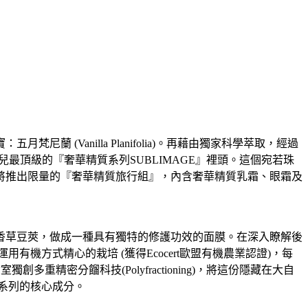
Vanilla Planifolia)。再藉由獨家科學萃取，經過
最頂級的『奢華精質系列SUBLIMAGE』裡頭。這個宛若珠
將推出限量的『奢華精質旅行組』，內含奢華精質乳霜、眼霜及
香草豆莢，做成一種具有獨特的修護功效的面膜。在深入瞭解後
物學家運用有機方式精心的栽培 (獲得Ecocert歐盟有機農業認證)，每
密分餾科技(Polyfractioning)，將這份隱藏在大自
精質系列的核心成分。