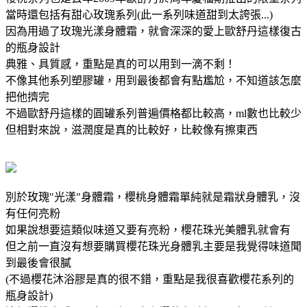
當時還包括有甜心玫瑰系列(此一系列味道甜到太誇張...)
因為用過了玫瑰光漾身體霜，就會深深的愛上歐舒丹這樣復古
的瓶身設計
典雅、具質感，重點是真的可以用到一滴不剩！
不像其他系列塑膠罐，用到最後都會有點尷尬，不知道該怎麼
把他擠完
不過歐舒丹這樣的圓罐系列普遍價格都比較高，ml數也比較少
但相對來說，滋潤度是真的比較好，比較像有擦東西
別於玫瑰"光漾"身體霜，櫻桃身體霜單純就是霜狀身體乳，沒
有任何亮粉
如果說想要這類似味道又要有亮粉，櫻花珠光美體乳就會有
但之前一直沒有想要購買櫻花珠光身體乳主要是我覺得味道聞
到最後會很膩
(不過櫻花沐浴膠是真的很不錯，重點是我很喜歡櫻花系列的
瓶身設計)