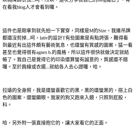
在看我blog人才會看到囉。
這件也是剛拿到就先拍一下實穿，同樣是M的Size，我連吊牌
都還沒剪掉...呵，lativ的設計T有些圖案是有點誇張，難得看
到最近有出這件頗有藝術氣息，也還蠻有質感的圖案，猛一看
甚至也覺得很有agnes b.的風格，所以這件很快就做決定就結
帳了。我自己是覺得它的印染還算蠻有誠意的，質感還不錯
囉。至於肩線或衣擺...就給各人去心證囉，哈。
拉遠的全身照，我是還蠻喜歡它的黑，黑的還蠻黑的，搭上白
色的圖案，還蠻顯眼。我家的狗又跑來入鏡，只照到屁股，
科。
哈，另外附一張直接抱它的，讓大家看它的正面。