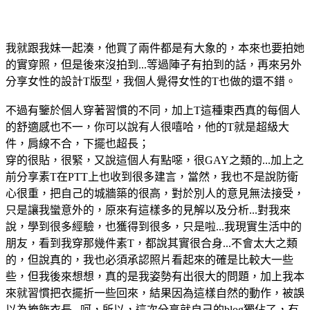
我就跟我妹一起湊，他買了兩件都是有大象的，本來也要拍她
的實穿照，但是後來沒拍到...等過陣子有拍到的話，再來另外
分享女性的設計T版型，我個人覺得女性的T也做的還不錯。
不過有鑒於個人穿著習慣的不同，加上T這種東西真的每個人
的舒適感也不一，你可以說有人很嘻哈，他的T就是超級大
件，肩線不合，下擺也超長；
穿的很貼，很緊，又說這個人有點噁，很GAY之類的...加上之
前分享素T在PTT上也收到很多建言，當然，我也不是說防衛
心很重，把自己的城牆築的很高，對於別人的意見無法接受，
只是讓我蠻意外的，原來有這樣多的見解以及分析...對我來
說，學到很多經驗，也獲得到很多，只是啦...我現實生活中的
朋友，看到我穿那幾件素T，都說其實很合身...不會太大之類
的，但說真的，我也必須承認照片看起來的確是比較大一些
些，但我後來想想，真的是我姿勢有出很大的問題，加上我本
來就習慣把衣擺折一些回來，結果因為這樣自然的動作，被誤
以為掩飾衣長...呵，所以，這次分享就自己的blog獨佔了，有