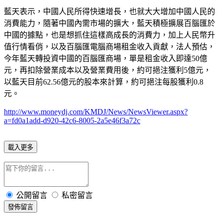
藍天表示，中國人民所得快速增長，也就大大增加中國人民的
消費能力，隨著中國內需市場的擴大，藍天積極擴展百腦匯於
中國的據點，也是想抓住這樣高成長的消費力，加上人民幣升
值行情看俏，以及百腦匯電腦商場租金收入貢獻，法人預估，
今年藍天轉投資中國的百腦匯商場，單是租金收入即達50億
元，再扣除營業成本以及營業費用後，約可挹注獲利5億元，
以藍天目前62.56億元的股本來計算，約可挹注每股獲利0.8
元。
http://www.moneydj.com/KMDJ/News/NewsViewer.aspx?
a=fd0a1add-d920-42c6-8005-2a5e46f3a72c
載入更多
公開留言
私密留言
發佈留言