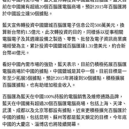
前在中國擁有超過20個百腦匯電腦商場，預計2015年百腦匯將
於中國設立達50個據點。
藍天宣佈轉投資中國鹽城百腦匯電子信息公司500萬美元，換
算新台幣約1.5億元，此次轉投資的目的，同樣係以從事相關
電腦電子及其週邊設備之製造、零售、批發及電子資訊商業廣
場經營為主，累計投資中國鹽城百腦匯達1.31億美元，約合新
台幣40億元。
看好中國內需市場的強勁，藍天表示，目前仍積極拓展百腦匯
電腦商場於中國的據點，中國鹽城是其中一個，目前目標是一
年至少拓展5個據點，預計2015年將達到50個據點，積極擴展
百腦匯據點，也有助增加租金收入。
百腦匯為藍天在中國100%持股的電腦銷售及維修通路品牌，
藍天在中國擁有超過20個百腦匯電腦商場，包括上海、天津、
武漢、成都以及北京等都設有據點，近來更積極擴充百腦匯於
中國的據點，包括昆明、蘇州等都是藍天鎖定的目標，今年底
中國的大慶店、淄博店也將陸續開幕。