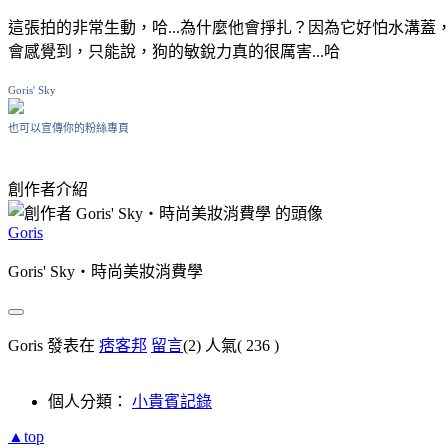
這張拍的非常生動，哈...為什麼他會掙扎？因為它好怕水溝
會感覺到，只能說，狗的敏銳力真的很厲害...哈
Goris' Sky
也可以宣傳你的粉絲專頁
創作者介紹
Goris
Goris' Sky‧時尚美妝消費學
Goris 發表在
痞客邦
留言
(2)
人氣(
236
)
個人分類：
小貴賓記錄
▲top