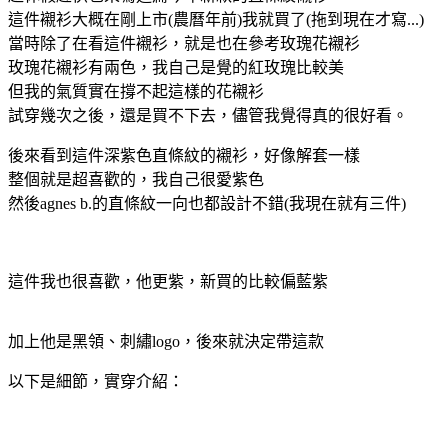
這件襯衫大概在剛上市(農曆年前)我就買了(拖到現在才寫...)
當時除了在看這件襯衫，就是也在參考玫瑰花襯衫
玫瑰花襯衫有兩色，我自己是覺的紅玫瑰比較美
但我的氣質實在撐不起這樣的花襯衫
試穿幾次之後，還是買不下去，儘管我覺得真的很好看。
後來看到這件深紫色直條紋的襯衫，好像解套一樣
整個就是超喜歡的，我自己很愛紫色
然後agnes b.的直條紋一向也都設計不錯(我現在就有三件)
這件我也很喜歡，他更紫，新買的比較偏藍紫
加上他是黑領、刺繡logo，後來就決定帶這款
以下是細節，實穿介紹：