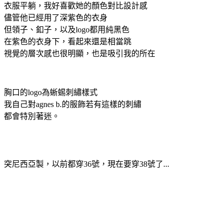
衣服平躺，我好喜歡她的顏色對比設計感
儘管他已經用了深紫色的衣身
但領子、釦子，以及logo都用純黑色
在紫色的衣身下，看起來還是相當跳
視覺的層次感也很明顯，也是吸引我的所在
胸口的logo為蜥蜴刺繡樣式
我自己對agnes b.的服飾若有這樣的刺繡
都會特別著迷。
突尼西亞製，以前都穿36號，現在要穿38號了...