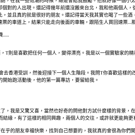
開朗，在我一些低潮的時候，總是會給我鼓勵。他就好像一個小
那個對的人出現。還記得幾年前還沒搬來台北，我和他兩個人，
此，並且真的就是很好的朋友。還記得當天我其實也喝了一些酒
票的車道上，結果只能走向後面的車輛，跟陌生人買回速票...
...
西，T則是喜歡把任何一個人，變得漂亮。我是以一個實驗家的精
會去香港受訓，然後迎接下一個人生階段。我問T你喜歡這樣的
真的開始跑活動後，他的第一篇專訪，要留給我。
友了，我是又驚又喜，當然也好奇的問他對方試什麼樣的背景，在
妝而結緣，有了這樣的相同興趣，兩個人的交往，或許就更能夠更
所在乎的朋友幸福快樂，找到自己想要的，我就真的會很為你們開