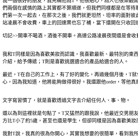
我一個很好的朋友，我先稱他為T。他很貼心，為人也很樂觀
們兩個在感情的路上其實都不算順遂，但我們同樣都是在等待
們第一次一起去，在那次之後，我們就更坦然、坦率的面對彼
站凌晨不會收費，車上的回速票也忘了補，當下還開在只收回速
切記>>開車不喝酒，酒後不開車。高速公路凌晨夜間還是會收費..
我和T同樣是因為喜歡美妝而認識，我喜歡最新、最特別的東
介紹，給予傳遞；T則是喜歡挑選適合的產品給適合的人。
最近，T在自己的工作上，有了好的變化，再過幾個月後，T就
心，因為我知道，他將能夠做得很好。我還跟他order，等他
文字寫習慣了，就是喜歡透過文字去介紹任何人、事、物。
還以為到這裡就是句點了。T又猛然的跟我說，他最近交男朋
方比T小了約5歲，甚至也還是學生，但卻同樣是因為喜歡美
我對T說，我真的很為你開心，其實我想要的很簡單，看到我