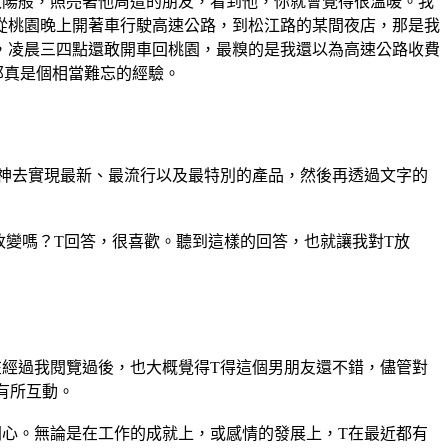
太陽般，照亮著他周遭的朋友，看到他，你就會覺得很溫暖。我
從桃園晚上開著車行駛高速公路，到松江路的某間夜店，那是我
，凌晨三四點還敢開車回桃園，最糗的是我還以為高速公路收費
那真是個相當難忘的經驗。
神去實現最新、最流行以及最特別的產品，然後再透過文字的
改變嗎？T回答，很喜歡。聽到這樣的回答，也就讓我對T放
經過我閱覽過後，也大概覺得T得這個男朋友還不錯，儘管對
有所互動。
心。無論是在工作的成就上，或感情的發展上，T在最近都有