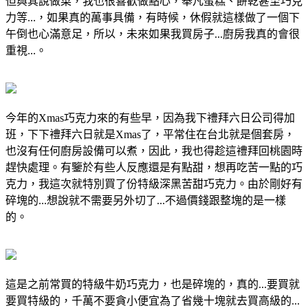
但與其說做菜，我也很喜歡做點心，舉凡蛋糕、餅乾甚至巧克
力等...，如果真的萬事具備，有時候，休假就這樣做了一個下
午倒也心滿意足，所以，未來如果我買房子...廚房我真的會很
重視...。
今年的Xmas巧克力來的有些早，因為我下禮拜六日公司得加
班，下下禮拜六日就是Xmas了，平常住在台北就是個套房，
也沒有任何廚房設備可以煮，因此，我也得趁這禮拜回桃園時
趕快處理。有鑒於有些人反應還是有點甜，想再吃苦一點的巧
克力，我這次就特別買了份特級深黑苦甜巧克力。由於剛好有
碎塊的...想說就不需要另外切了...不過價錢跟整塊的是一樣
的。
這是之前常買的特級牛奶巧克力，也是碎塊的，真的...要買就
要買特級的，千萬不要貪小便宜為了省幾十塊就去買高級的...