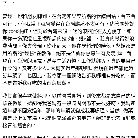
了...。
曾經，也和朋友聊到，在台灣如果架所謂的食譜網站，會不會
可行...，但我當下就會覺得在台灣應該不太可行，儘管國外好
像icook很紅，但對於台灣來說，吃的東西實在太方便了，如
果你一道菜還在重視所謂的幾g糖、幾g鹽...，我真的覺得好浪
費時間。你會發現，從小到大，你在學料理的時候，爸媽都是
用所謂的"經驗"在教你，絕不是告訴你蔥爆牛肉要幾g鹽...而
現在，台灣的環境，甚至生活習慣、工作狀態等，真的要自己
作菜的，又有多少人...大概就過年那頓吧...但現在過年都能夠
訂年菜了，也因此，我寧願一個網站告訴我哪裡有好吃的，而
不是告訴我好吃的東西怎麼做。
我其實很喜歡做料理，以前會看食譜，到後來都是靠自己的經
驗在做菜，還記得我爸媽有一段時間關係不是很好時，我媽連
過年都不回家過年...那年的年菜就變成我要處理。當然...做菜
還是要上菜市場，那是個充滿驚奇的地方，絕非是你去頂好或
松青能體會的。