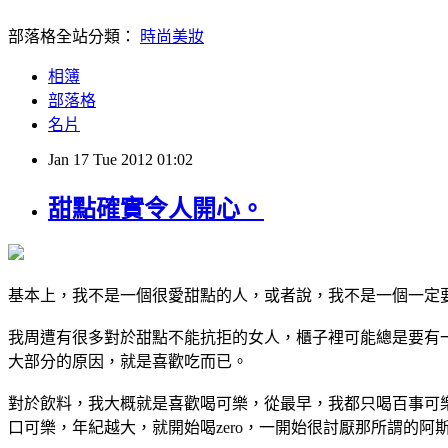
部落格全站分類：
時尚美妝
相簿
部落格
名片
Jan
17
Tue
2012
01:02
甜點確實令人開心。
基本上，我不是一個很愛甜點的人，或者說，我不是一個一定要
我周遭有很多對於甜點不能抗拒的女人，櫃子裡可能總是要有一
大部分的原因，就是喜歡吃而已。
對於飲料，我大概就是喜歡喝可樂，從最早，我都只喝百事可樂
口可樂，年紀越大，就開始喝zero，一開始很討厭那所謂的阿斯巴