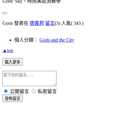
Goris' Sky‧時尚美妝消費學
Goris 發表在
痞客邦
留言
(3)
人氣(
343
)
個人分類：
Goris and the City
▲top
載入更多
公開留言
私密留言
發佈留言