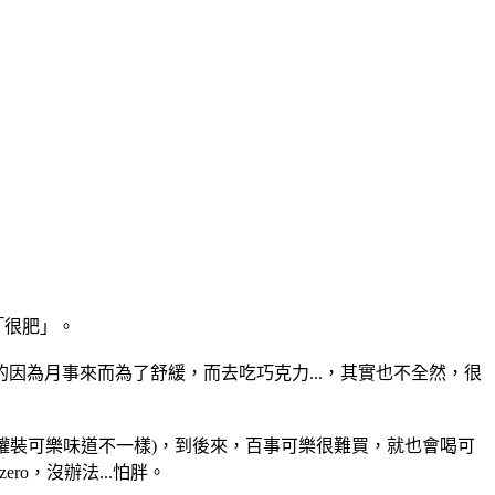
「很肥」。
為月事來而為了舒緩，而去吃巧克力...，其實也不全然，很
的罐裝可樂味道不一樣)，到後來，百事可樂很難買，就也會喝可
o，沒辦法...怕胖。