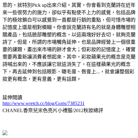
思的，就特別Pick up出來介紹。其實，你會看到克蘭詩在近年
來一些很努力的施力，卻似乎有點使不上力的感覺，包括品牌
下的極效鎖白可以感覺到一直都是行銷的重點，但可惜市場的
記憶度上還是相對模糊。你會說克蘭詩有名的就是身體雕塑相
關產品，包括臉部雕塑的概念，以這兩塊好好去切，就夠克蘭
詩了，但是，所謂的市場觸角延伸，也是品牌經營上一個很重
要的課題，畫出來市場的餅才會大；但彩妝的記憶度上，確實
需要再重新讓消費者想起來，其中，彩妝蘋果光的概念是克蘭
詩喊出來的，不應該讓它就這消失了，在這樣蘋果光的概念
下，再去延伸到包括眼影、睫毛膏、唇膏上...，就會讓整個彩
妝更有概念，更有意義，更有話題。
延伸閱讀
http://www.wretch.cc/blog/Goris/7385231
CHANEL香奈兒米色亮片小禮服/2012秋妝總評