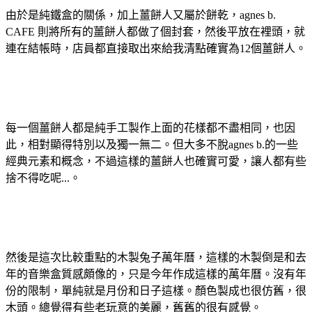
由於是純鐵盒的關係，加上薑餅人又屬於餅乾，agnes b.
CAFE 則將所有的薑餅人都做了個封套，然後平放在裡頭，就
連在結帳時，店員都直接取出來給我清點確實為12個薑餅人。
每一個薑餅人都是純手工製作上面的花樣都不盡相同，也因
此，相對顯得特別以及獨一無二。但大多不脫agnes b.的一些
經典元素和概念，不過這樣的薑餅人也確實可愛，讓人都有些
捨不得吃呢...。
然後是這次比較重點的木製兔子萬年曆，這樣的木製倒是和去
年的音樂盒質感頗像的，只是今年作成這樣的萬年曆。沒有年
份的限制，單純就是月份和日子這樣。顏色製成也很仿舊，很
木頭。總覺得有些老玩意的美麗，舊舊的很有感覺。