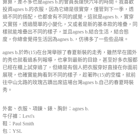
算算，差不多也是agnes b.的會員長達快六年的時間。我喜歡
投資agnes b.的衣服，因為它總是很實穿，僅管到下一季，透
過不同的搭配，也都會有不同的感覺，這就是agnes b.，實穿
又實搭，透過簡單的小變化，又或者是新的基本款的堆疊，同
樣就能堆疊出不同的樣子，並且agnes b.結合生活，結合態
度，你總會覺得生活因為agnes b.，仿彿多了一些些品味。
agnes b.於昨(15)在台灣舉辦了春夏新裝的走秀，雖然早在國外
的秀也就看過系列報導，也拿到最新的目錄，甚至好多衣服都
已經在櫃上試穿過了，但總是有個人把衣服穿好直接在你面前
展現，也確實能夠看到不同的樣子，趁著昨(15)的空檔，就前
往中山北路的玫瑰古蹟出席這場台灣agnes b.自己的春夏時裝
秀。
外套、衣服、項鍊、錶、胸針：agnes b.
牛仔褲：Levi's
鞋：Paul Smith
包：YSL