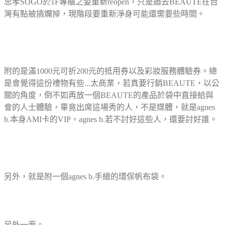
忠孝SOGO於1F專櫃之姿重新reopen，只是過去BEAUTE在台
灣有點被搞爛掉，現階段要重新淨身可能還需要些時間。
附的是滿1000元可折200元的抵用券以及彩妝服務體驗券。總
是會覺得這份禮物有些...太商業，若真要行銷BEAUTE，以公
關的角度，倒不如再放一個BEAUTE的產品於袋中直接給與
會的人士體驗，畢竟出席這場秀的人，不是媒體，就是agnes
b.本身AMI卡的VIP，agnes b.若不討好這些人，還要討好誰。
另外，就是附一個agnes b.手繪的環保帆布袋。
另外一面。