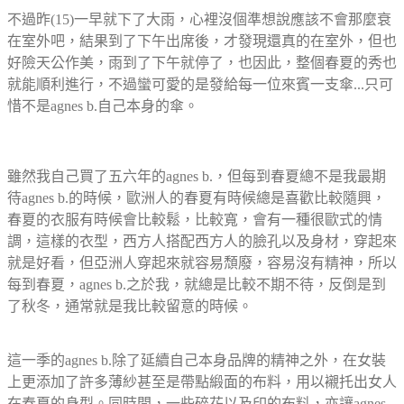
不過昨(15)一早就下了大雨，心裡沒個準想說應該不會那麼衰
在室外吧，結果到了下午出席後，才發現還真的在室外，但也
好險天公作美，雨到了下午就停了，也因此，整個春夏的秀也
就能順利進行，不過蠻可愛的是發給每一位來賓一支傘...只可
惜不是agnes b.自己本身的傘。
雖然我自己買了五六年的agnes b.，但每到春夏總不是我最期
待agnes b.的時候，歐洲人的春夏有時候總是喜歡比較隨興，
春夏的衣服有時候會比較鬆，比較寬，會有一種很歐式的情
調，這樣的衣型，西方人搭配西方人的臉孔以及身材，穿起來
就是好看，但亞洲人穿起來就容易頹廢，容易沒有精神，所以
每到春夏，agnes b.之於我，就總是比較不期不待，反倒是到
了秋冬，通常就是我比較留意的時候。
這一季的agnes b.除了延續自己本身品牌的精神之外，在女裝
上更添加了許多薄紗甚至是帶點緞面的布料，用以襯托出女人
在春夏的身型。同時間，一些碎花以及印的布料，亦讓agnes