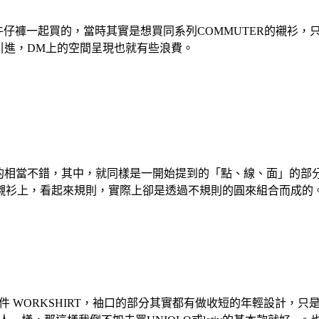
LIM非丹寧牛仔褲一起買的，當時其實是想買同系列COMMUTER的襯
引進，DM上的空間呈現也就有些浪費。
相當不錯，其中，就同樣是一開始提到的「點、線、面」的部分，不過這
襯衫上，看起來規則，實際上卻是透過不規則的圓來組合而成的
件 WORKSHIRT，袖口的部分其實都有做收短的年輕設計，只是