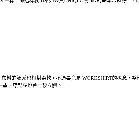
一樣，那這樣我倒不如去買UNIQLO或lativ的基本款就好...
當舒服，布料的觸感也相對柔軟，不過畢竟是 WORKSHIRT的概
一些，穿起來也會比較立體。