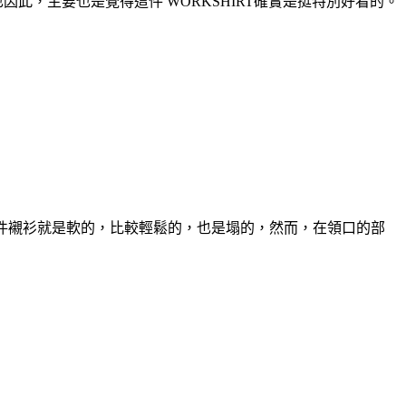
。也因此，主要也是覺得這件 WORKSHIRT確實是挺特別好看的。
念，整件襯衫就是軟的，比較輕鬆的，也是塌的，然而，在領口的部