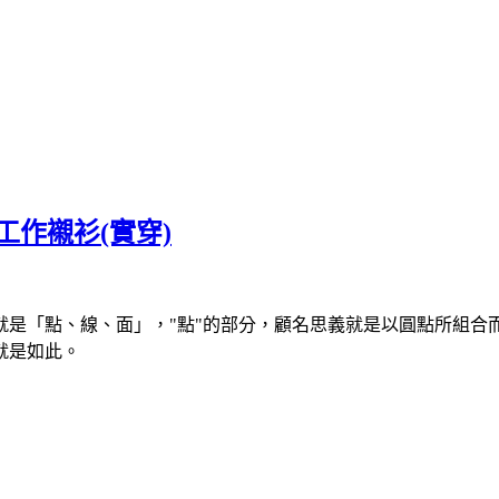
點工作襯衫(實穿)
是「點、線、面」，"點"的部分，顧名思義就是以圓點所組合而
就是如此。