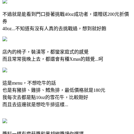
不過就是能看到門口掛著挑戰40oz成功者，還贈送200元折價
券
40oz...不知道有沒有人真的去挑戰過，想到就好飽
店內的椅子，裝潢等，都蠻家庭式的感覺
而且常常我晚上去，都還會有種Xmas的錯覺...呵
這是menu，不想吃牛的話
也是有豬排、雞排、鱈魚排，最低價格就是180元
我每次去都是點10oz的雪花牛，比較剛好
而且去這邊就是想吃牛排這樣...
醬料一樣有磨菇醬和黑胡椒醬讓你選擇