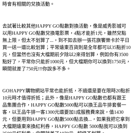
時會有相關的兌換活動。
去試著比較其他HAPPY GO點數對換活動，像是威秀影城可
以用HAPPY GO點數兌換電影票，4點才能折1元，雖然兌點
無上限，但太不划算了...，到不如去辦一張花旗饗樂卡於平日
買一送一還比較划算；平常遠東百貨則是全年都可以35點折10
元，但當然也沒有大檔期前夕除以2來得划算，例如你有3500
點好了，平常你只能折1000元，但大檔期你可以換到1750元，
瞬間就差了750元!!!你說多不多。
GOHAPPY購物網站平常也能折抵，不過還是要在限時20點折
10元時才值得折抵；此外，像是HAPPY GO點數也都有跟王
品集團合作，HAPPY GO點數5000點可以換王品牛排套餐一
客，以王品牛排一客1300元還要加1成服務費來說，值1430
元，但要用到HAPPY GO點數5000點去換...，如果我把它拿到
大檔期遠東來換紅利券，HAPPY GO點數 5000點我可以換到