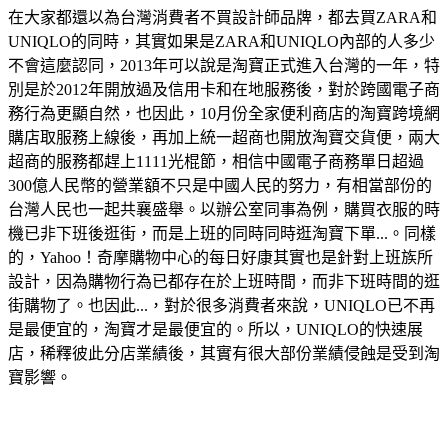
在大家都還以為台灣消費者不買設計師品牌，都去買
ZARA
和
UNIQLO
的同時，其實如果是
ZARA
和
UNIQLO
內部的人多少
不會這麼認同，
2013
年可以說是淘寶正式進入台灣的一年，特
別是於
2012
年開放過及信用卡和在地服務後，對於跨國電子商
務行為更顯自然，也因此，
10
月份全家便利商店的淘寶跨境網
購店取服務上線後，再加上統一超商也開放淘寶交貨便，兩大
超商的服務都趕上
1111
光棍節，相信中國電子商務單日超過
300
億人民幣的營業額不只是中國人民的努力，有相當部份的
台灣人民也一起共襄盛舉。以辦公室同事為例，購買衣服的時
機已非下班後逛街，而是上班的同時同時逛淘寶下單
...
。同樣
的，
Yahoo
！奇摩購物中心的每日好康其實也是針對上班族所
設計，因為購物行為已都存在於上班時間，而非下班時間的逛
街購物了。也因此
...
，對於很多消費者來說，
UNIQLO
已不再
是最便宜的，淘寶才是最便宜的。所以，
UNIQLO
的快速展
店，稀釋彼此分店業績後，其實有很大部份業績侵蝕是受到淘
寶影響。