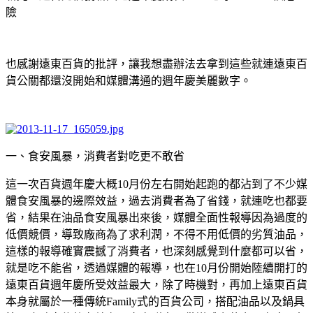
險
也感謝遠東百貨的批評，讓我想盡辦法去拿到這些就連遠東百
貨公關都還沒開始和媒體溝通的週年慶美麗數字。
一、食安風暴，消費者對吃更不敢省
這一次百貨週年慶大概
10
月份左右開始起跑的都沾到了不少媒
體食安風暴的邊際效益，過去消費者為了省錢，就連吃也都要
省，結果在油品食安風暴出來後，媒體全面性報導因為過度的
低價競價，導致廠商為了求利潤，不得不用低價的劣質油品，
這樣的報導確實震撼了消費者，也深刻感覺到什麼都可以省，
就是吃不能省，透過媒體的報導，也在
10
月份開始陸續開打的
遠東百貨週年慶所受效益最大，除了時機對，再加上遠東百貨
本身就屬於一種傳統
Family
式的百貨公司，搭配油品以及鍋具