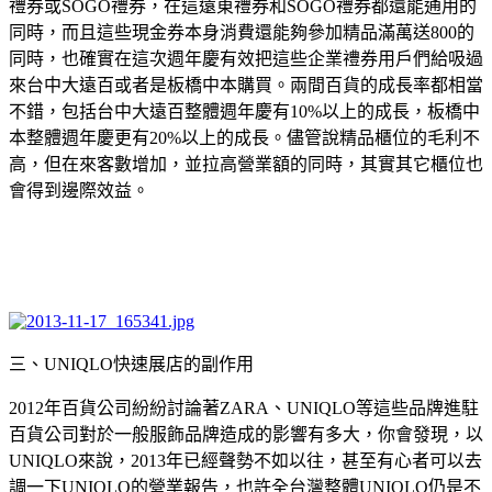
禮券或
SOGO
禮券，在這遠東禮券和
SOGO
禮券都還能通用的
同時，而且這些現金券本身消費還能夠參加精品滿萬送
800
的
同時，也確實在這次週年慶有效把這些企業禮券用戶們給吸過
來台中大遠百或者是板橋中本購買。兩間百貨的成長率都相當
不錯，包括台中大遠百整體週年慶有
10%以上
的成長，板橋中
本整體週年慶更有
20%
以上的成長。儘管說精品櫃位的毛利不
高，但在來客數增加，並拉高營業額的同時，其實其它櫃位也
會得到邊際效益。
三、
UNIQLO
快速展店的副作用
2012
年百貨公司紛紛討論著
ZARA
、
UNIQLO
等這些品牌進駐
百貨公司對於一般服飾品牌造成的影響有多大，你會發現，以
UNIQLO
來說，
2013
年已經聲勢不如以往，甚至有心者可以去
調一下
UNIQLO
的營業報告，也許全台灣整體
UNIQLO
仍是不