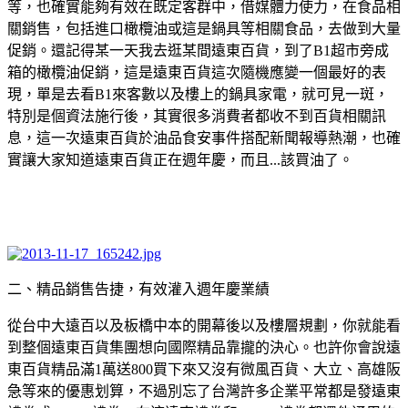
等，也確實能夠有效在既定客群中，借媒體力使力，在食品相
關銷售，包括進口橄欖油或這是鍋具等相關食品，去做到大量
促銷。還記得某一天我去逛某間遠東百貨，到了
B1
超市旁成
箱的橄欖油促銷，這是遠東百貨這次隨機應變一個最好的表
現，單是去看
B1
來客數以及樓上的鍋具家電，就可見一斑，
特別是個資法施行後，其實很多消費者都收不到百貨相關訊
息，這一次遠東百貨於油品食安事件搭配新聞報導熱潮，也確
實讓大家知道遠東百貨正在週年慶，而且
...
該買油了。
二、精品銷售告捷，有效灌入週年慶業績
從台中大遠百以及板橋中本的開幕後以及樓層規劃，你就能看
到整個遠東百貨集團想向國際精品靠攏的決心。也許你會說遠
東百貨精品滿
1
萬送
800
買下來又沒有微風百貨、大立、高雄阪
急等來的優惠划算，不過別忘了台灣許多企業平常都是發遠東