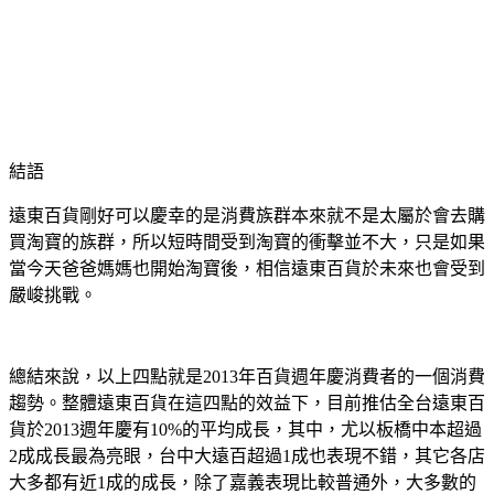
結語
遠東百貨剛好可以慶幸的是消費族群本來就不是太屬於會去購
買淘寶的族群，所以短時間受到淘寶的衝擊並不大，只是如果
當今天爸爸媽媽也開始淘寶後，相信遠東百貨於未來也會受到
嚴峻挑戰。
總結來說，以上四點就是
2013
年百貨週年慶消費者的一個消費
趨勢。整體遠東百貨在這四點的效益下，目前推估全台遠東百
貨於
2013
週年慶有
10%
的平均成長，其中，尤以板橋中本超過
2
成成長最為亮眼，台中大遠百超過
1
成也表現不錯，其它各店
大多都有近
1
成的成長，除了嘉義表現比較普通外，大多數的