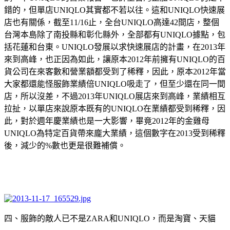
錯的，但單店
UNIQLO
其實都不若以往。這和
UNIQLO
快速展
店也有關係，截至
11/16
止，全台
UNIQLO
高達
42
間店，整個
台灣本島除了南投縣和彰化縣外，全部都有
UNIQLO
據點，包
括花蓮和台東。
UNIQLO
發展以求快速展店的計畫，在
2013
年
來到高峰，也正因為如此，讓原本
2012
年前擁有
UNIQLO
的百
貨公司在來客數和營業額都受到了稀釋，因此，原本
2012
年當
大家都還能怪服飾業績倍
UNIQLO
吸走了，但至少還在同一間
店，所以沒差，不過
2013
年
UNIQLO
展店來到高峰，業績相互
拉扯，以單店來說原本既有的
UNIQLO
在業績都受到稀釋，因
此，對於週年慶業績也是一大影響，畢竟
2012
年的金雞母
UNIQLO
為特定百貨帶來龐大業績，這個數字在
2013
受到稀釋
後，減少的
%
數也更是很難補償。
四、服飾的敵人已不是
ZARA
和
UNIQLO
，而是淘寶、天貓