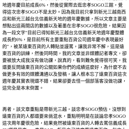
地週年慶目前成長
6%
，然後從實際去逛忠孝
SOGO
三館，覺
得這次忠孝
SOGO
不是太妙。因為我目前只拿到新光三越南西
店和新光三越台北信義新天地的週年慶數據，所以文章主要是
想點出這兩間店的數據以及著墨在忠孝
SOGO
很危險，結果因
為一段文字
"
目前已得知新光三越台北信義新天地週年慶整體
成長約
6%
，是目前所有主要重點百貨公司週年慶中表現最好
的
"
，被某遠東百貨的人轉貼並謾罵，讓我非常不解，這是遠
東百貨的訓練，然後同時間，我的文章並非媒體記者專文，卻
要被放大成我沒有做功課，說真的，看到難免覺得很可笑，我
還要反問遠東百貨的公關如果你們的成績這麼好，為什麼不去
做更多有效的媒體溝通以及發稿，讓人根本忘了遠東百貨這次
週年慶其實表現還不錯，結果卻要去怪一個部落客沒做功課，
這完全是本末倒置。
再者，該文章重點是帶新光三越，談忠孝
SOGO
預估，沒想到
遠東百貨的人都還要來倘混水，重點明明是在談論忠孝
SOGO
這次周年慶很危險，結果竟然被遠東百貨的人轉去罵信義成長