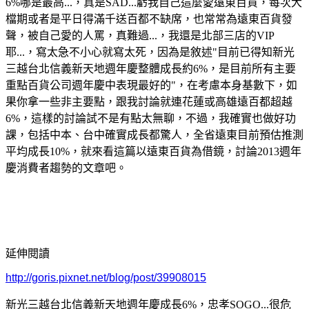
6%
哪是最高
...
，真是
SAD...
虧我自己這麼愛遠東百貨，每次大
檔期或者是平日得滿千送百都不缺席，也常常為遠東百貨發
聲，被自己愛的人罵，真難過
...
，我還是北部三店的
VIP
耶
...
，寫太急不小心就寫太死，因為是敘述
"
目前已得知新光
三越台北信義新天地週年慶整體成長約
6%
，是目前所有主要
重點百貨公司週年慶中表現最好的
"
，在考慮本身基數下，如
果你拿一些非主要點，跟我討論就連花蓮或高雄遠百都超越
6%
，這樣的討論試不是有點太無聊，不過，我確實也做好功
課，包括中本、台中確實成長都驚人，全省遠東目前預估推測
平均成長
10%
，就來看這篇以遠東百貨為借鏡，討論
2013
週年
慶消費者趨勢的文章吧。
延伸閱讀
http://goris.pixnet.net/blog/post/39908015
新光三越台北信義新天地週年慶成長6%，忠孝SOGO...很危